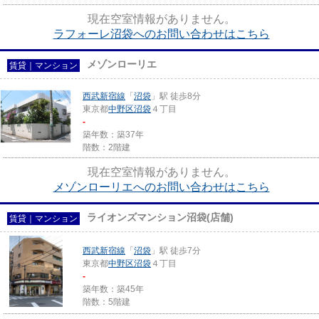
現在空室情報がありません。
ラフォーレ沼袋へのお問い合わせはこちら
メゾンローリエ
賃貸｜マンション
西武新宿線
「
沼袋
」駅 徒歩8分
東京都
中野区
沼袋
４丁目
-
築年数：築37年
階数：2階建
現在空室情報がありません。
メゾンローリエへのお問い合わせはこちら
ライオンズマンション沼袋(店舗)
賃貸｜マンション
西武新宿線
「
沼袋
」駅 徒歩7分
東京都
中野区
沼袋
４丁目
-
築年数：築45年
階数：5階建