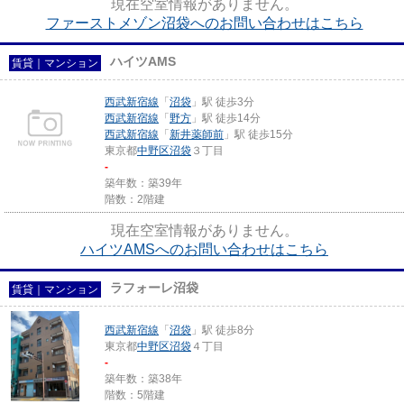
現在空室情報がありません。
ファーストメゾン沼袋へのお問い合わせはこちら
ハイツAMS
賃貸｜マンション
西武新宿線
「
沼袋
」駅 徒歩3分
西武新宿線
「
野方
」駅 徒歩14分
西武新宿線
「
新井薬師前
」駅 徒歩15分
東京都
中野区
沼袋
３丁目
-
築年数：築39年
階数：2階建
現在空室情報がありません。
ハイツAMSへのお問い合わせはこちら
ラフォーレ沼袋
賃貸｜マンション
西武新宿線
「
沼袋
」駅 徒歩8分
東京都
中野区
沼袋
４丁目
-
築年数：築38年
階数：5階建