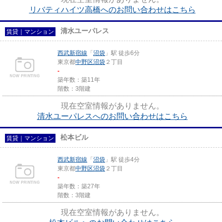
リバティハイツ高橋へのお問い合わせはこちら
清水ユーパレス
賃貸｜マンション
西武新宿線
「
沼袋
」駅 徒歩6分
東京都
中野区
沼袋
２丁目
-
築年数：築11年
階数：3階建
現在空室情報がありません。
清水ユーパレスへのお問い合わせはこちら
松本ビル
賃貸｜マンション
西武新宿線
「
沼袋
」駅 徒歩4分
東京都
中野区
沼袋
２丁目
-
築年数：築27年
階数：3階建
現在空室情報がありません。