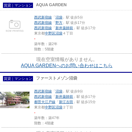
AQUA GARDEN
賃貸｜マンション
西武新宿線
「
沼袋
」駅 徒歩5分
西武新宿線
「
野方
」駅 徒歩17分
西武新宿線
「
新井薬師前
」駅 徒歩17分
東京都
中野区
沼袋
４丁目
-
築年数：築2年
階数：5階建
現在空室情報がありません。
AQUA GARDENへのお問い合わせはこちら
ファーストメゾン沼袋
賃貸｜マンション
西武新宿線
「
沼袋
」駅 徒歩9分
西武新宿線
「
新井薬師前
」駅 徒歩17分
都営大江戸線
「
新江古田
」駅 徒歩15分
東京都
中野区
沼袋
２丁目
-
築年数：築47年
階数：4階建