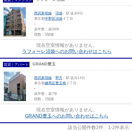
西武新宿線
「
沼袋
」駅 徒歩8分
東京都
中野区
沼袋
４丁目
-
築年数：築38年
階数：5階建
現在空室情報がありません。
ラフォーレ沼袋へのお問い合わせはこちら
GRAND豊玉
賃貸｜アパート
西武新宿線
「
野方
」駅 徒歩14分
東京都
練馬区
豊玉南
２丁目
-
築年数：築7年
階数：2階建
現在空室情報がありません。
GRAND豊玉へのお問い合わせはこちら
該当公開件数
2
件
1-2
件表示