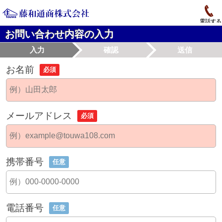
電話する
お問い合わせ内容の入力
入力
確認
送信
お名前
必須
メールアドレス
必須
携帯番号
任意
電話番号
任意