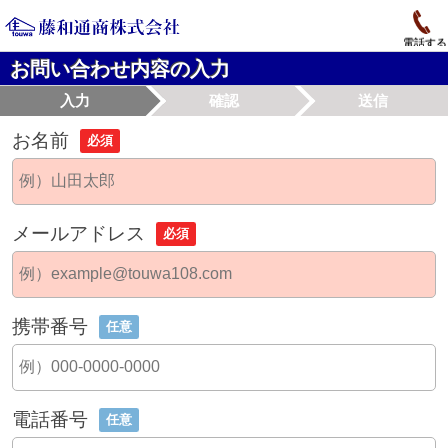
電話する
お問い合わせ内容の入力
入力
確認
送信
お名前
必須
メールアドレス
必須
携帯番号
任意
電話番号
任意