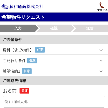
電話する
希望物件リクエスト
入力
確認
送信
ご希望条件
賃料【賃貸物件】
任意
こだわり条件
任意
希望沿線1
任意
ご連絡先情報
お名前
必須