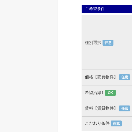
ご希望条件
種別選択
任意
価格【売買物件】
任意
希望沿線1
OK
賃料【賃貸物件】
任意
こだわり条件
任意