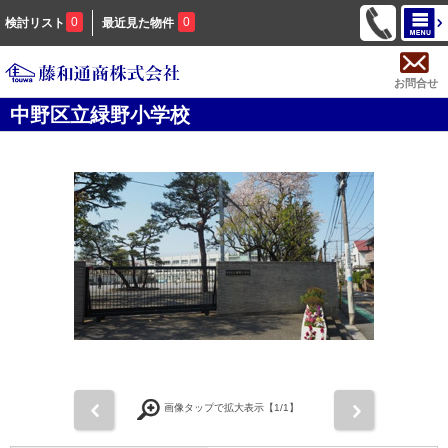
0
0
検討リスト
最近見た物件
お問合せ
中野区立緑野小学校
前
次
画像タップで拡大表示【
1
/1】