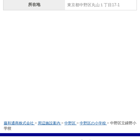
所在地
東京都中野区丸山１丁目17-1
藤和通商株式会社
>
周辺施設案内
>
中野区
>
中野区の小学校
>
中野区立緑野小
学校