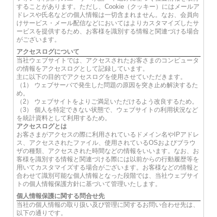
することがあります。ただし、Cookie（クッキー）にはメールア
ドレスや氏名などの個人情報は一切含まれません。なお、会員向
けサービス・メール配信などにおいてはよりカスタマイズしたサ
ービスを提供するため、お客様を識別する情報と関連づける場合
がございます。
アクセスログについて
当社ウェブサイトでは、アクセスされたお客さまのコンピュータ
の情報をアクセスログとして記録しています。
主に以下の目的でアクセスログを使用させていただきます。
（1） ウェブサーバで発生した問題の原因を突き止め解決するた
め。
（2） ウェブサイトをよりご満足いただけるよう改良するため。
（3） 個人を特定できない状態で、ウェブサイトの利用状況など
を統計資料として利用するため。
アクセスログとは
お客さまがアクセスの際に利用されているドメイン名やIPアドレ
ス、アクセスされたファイル、使用されているOSおよびブラウ
ザの種類、アクセスされた時間などの情報をいいます。なお、お
客様を識別する情報と関連づける際には以前からの行動履歴等を
用いてカスタマイズする場合がございます。お客様などの情報と
合わせて識別可能な個人情報となった段階では、当社ウェブサイ
トの個人情報保護方針に基づいて管理いたします。
個人情報保護に関する問合せ先
当社の個人情報の取り扱い及び管理に関するお問い合わせ先は、
以下の通りです。