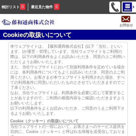
0
0
検討リスト
最近見た物件
お問合せ
Cookieの取扱いについて
本ウェブサイトは、【藤和通商株式会社】(以下「当社」といい
ます。)が運営・管理しています。当社ウェブサイトをご利用の
際は、以下の利用条件をよくお読みいただき、同意の上ご利用い
ただくようお願いいたします。
また、当社ウェブサイトにおいて別途利用条件を定めている場合
には、各利用条件についてもよくお読みいただき、同意の上ご利
用ください。お客さまが本ウェブサイトを利用された場合、すべ
ての利用条件に同意いただいたものとさせていただきますのでご
了承ください。
なお、当社ウェブサイトは、利用条件を必要に応じて変更するこ
とがありますので、ご利用の都度内容をご確認いただきますよう
お願いいたします。
以下の利用条件をよくお読みいただき、ご同意のうえご利用下さ
るようお願いいたします。
Cookie（クッキー）の取扱いについて
当社ウェブサイトの一部において、お客さまへのサービス提供を
目的に、Cookie（クッキー）と呼ばれる情報を送受信しておりま