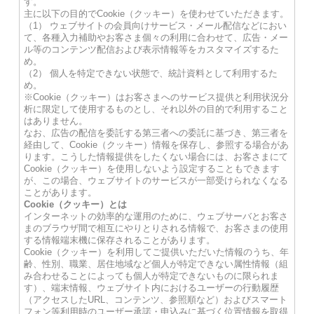
す。
主に以下の目的でCookie（クッキー）を使わせていただきます。
（1） ウェブサイトの会員向けサービス・メール配信などにおい
て、各種入力補助やお客さま個々の利用に合わせて、広告・メー
ル等のコンテンツ配信および表示情報等をカスタマイズするた
め。
（2） 個人を特定できない状態で、統計資料として利用するた
め。
※Cookie（クッキー）はお客さまへのサービス提供と利用状況分
析に限定して使用するものとし、それ以外の目的で利用すること
はありません。
なお、広告の配信を委託する第三者への委託に基づき、第三者を
経由して、Cookie（クッキー）情報を保存し、参照する場合があ
ります。こうした情報提供をしたくない場合には、お客さまにて
Cookie（クッキー）を使用しないよう設定することもできます
が、この場合、ウェブサイトのサービスが一部受けられなくなる
ことがあります。
Cookie（クッキー）とは
インターネットの効率的な運用のために、ウェブサーバとお客さ
まのブラウザ間で相互にやりとりされる情報で、お客さまの使用
する情報端末機に保存されることがあります。
Cookie（クッキー）を利用してご提供いただいた情報のうち、年
齢、性別、職業、居住地域など個人が特定できない属性情報（組
み合わせることによっても個人が特定できないものに限られま
す）、端末情報、ウェブサイト内におけるユーザーの行動履歴
（アクセスしたURL、コンテンツ、参照順など）およびスマート
フォン等利用時のユーザー承諾・申込みに基づく位置情報を取得