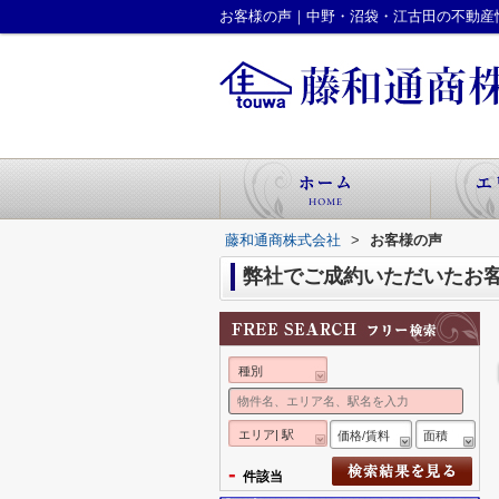
お客様の声｜中野・沼袋・江古田の不動産
藤和通商株式会社
>
お客様の声
弊社でご成約いただいたお
種別
エリア| 駅
価格/賃料
面積
-
件該当