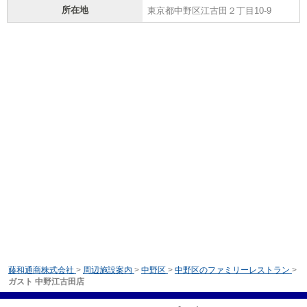
所在地
東京都中野区江古田２丁目10-9
藤和通商株式会社
>
周辺施設案内
>
中野区
>
中野区のファミリーレストラン
>
ガスト 中野江古田店