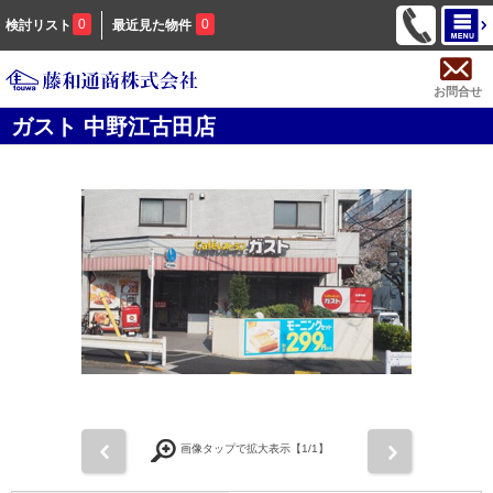
0
0
検討リスト
最近見た物件
お問合せ
ガスト 中野江古田店
前
次
画像タップで拡大表示【
1
/1】