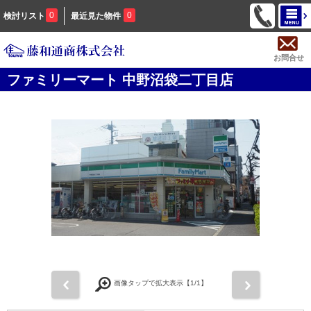
0
0
検討リスト
最近見た物件
お問合せ
ファミリーマート 中野沼袋二丁目店
前
次
画像タップで拡大表示【
1
/1】