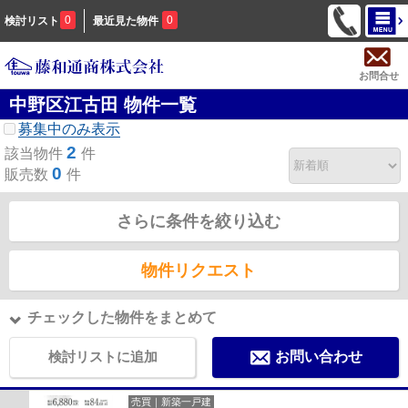
0
0
検討リスト
最近見た物件
お問合せ
中野区江古田 物件一覧
募集中のみ表示
2
該当物件
件
0
販売数
件
さらに条件を絞り込む
物件リクエスト
チェックした物件をまとめて
検討リストに追加
お問い合わせ
売買｜新築一戸建