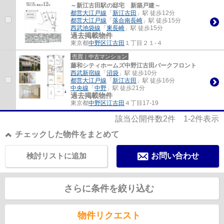
～新江古田駅の邸宅 新築戸建～
都営大江戸線
「
新江古田
」駅 徒歩12分
都営大江戸線
「
落合南長崎
」駅 徒歩15分
西武池袋線
「
東長崎
」駅 徒歩15分
過去掲載物件
東京都
中野区
江古田
１丁目２１-４
売買｜中古マンション
藤和シティホームズ中野江古田パークフロント
西武新宿線
「
沼袋
」駅 徒歩10分
都営大江戸線
「
新江古田
」駅 徒歩16分
中央線
「
中野
」駅 徒歩21分
過去掲載物件
東京都
中野区
江古田
４丁目17-19
該当公開件数
2
件
1-2
件表示
チェックした物件をまとめて
検討リストに追加
お問い合わせ
さらに条件を絞り込む
物件リクエスト