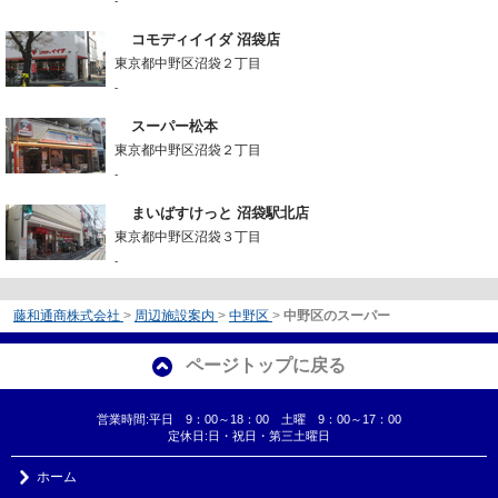
-
コモディイイダ 沼袋店
東京都中野区沼袋２丁目
-
スーパー松本
東京都中野区沼袋２丁目
-
まいばすけっと 沼袋駅北店
東京都中野区沼袋３丁目
-
藤和通商株式会社
>
周辺施設案内
>
中野区
>
中野区のスーパー
ページトップに戻る
営業時間:平日 9：00～18：00 土曜 9：00～17：00
定休日:日・祝日・第三土曜日
ホーム