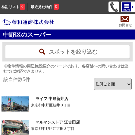
0
0
検討リスト
最近見た物件
お問合せ
中野区のスーパー
スポットを絞り込む
※物件情報の周辺施設紹介のページであり、各店舗への問い合わせは当
社では対応できません。
該当件数
5
件
ライフ 中野新井店
東京都中野区新井３丁目
-
マルマンストア 江古田店
東京都中野区江古田３丁目