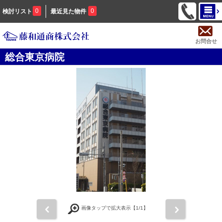
0
0
検討リスト
最近見た物件
お問合せ
総合東京病院
前
次
画像タップで拡大表示【
1
/1】