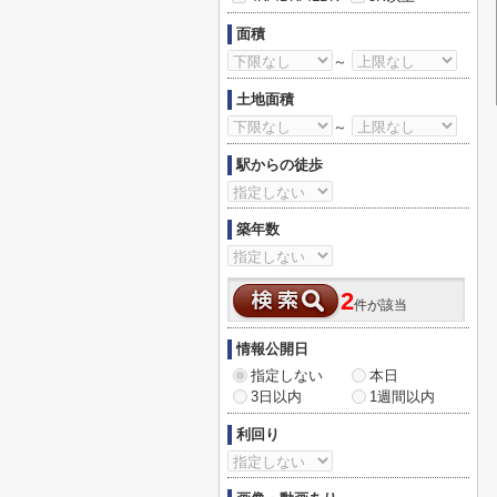
面積
～
土地面積
～
駅からの徒歩
築年数
2
件が該当
情報公開日
指定しない
本日
3日以内
1週間以内
利回り