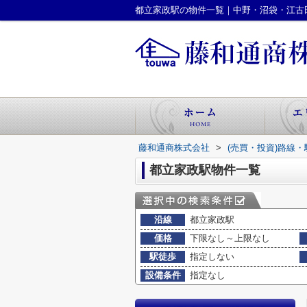
都立家政駅の物件一覧｜中野・沼袋・江古
藤和通商株式会社
>
(売買・投資)路線
都立家政駅物件一覧
沿線
都立家政駅
価格
下限なし～上限なし
駅徒歩
指定しない
設備条件
指定なし