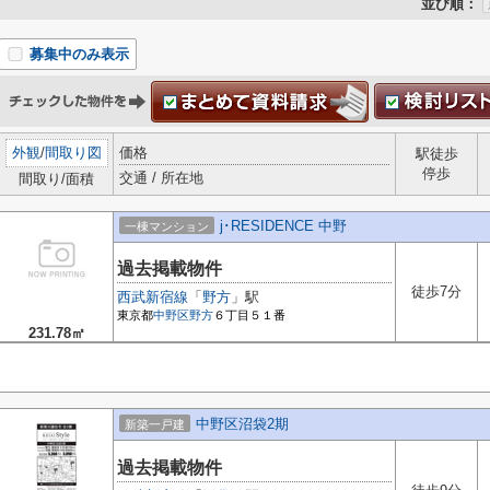
並び順：
募集中のみ表示
外観
/
間取り図
価格
駅徒歩
停歩
交通 / 所在地
間取り/面積
j･RESIDENCE 中野
一棟マンション
過去掲載物件
徒歩7分
西武新宿線
「
野方
」駅
東京都
中野区
野方
６丁目５１番
231.78㎡
中野区沼袋2期
新築一戸建
過去掲載物件