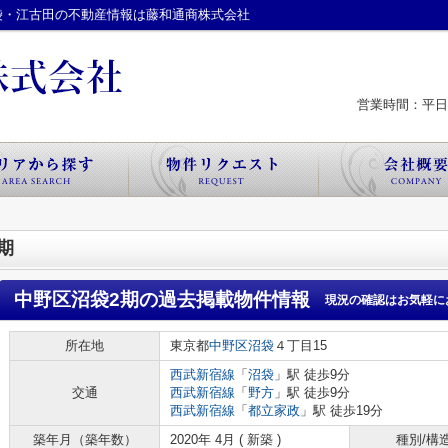
袋・江古田の不動産情報は藤和通商株式会社
営業時間：平日 
期
中野区沼袋2期
の過去掲載物件情報
現況の確認はお気軽に
所在地
東京都
中野区
沼袋
４丁目15
西武新宿線
「
沼袋
」駅 徒歩9分
交通
西武新宿線
「
野方
」駅 徒歩9分
西武新宿線
「
都立家政
」駅 徒歩19分
築年月（築年数）
2020年 4月 ( 新築 )
種別/構