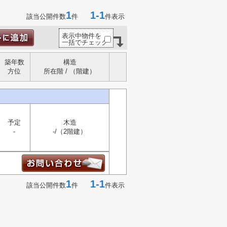
1
1-1
該当公開件数
件
件表示
表示中物件を
一括でチェック
築年数
構造
方位
所在階 / （階建）
予定
木造
-
-/（2階建）
1
1-1
該当公開件数
件
件表示