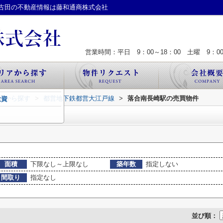
古田の不動産情報は藤和通商株式会社
営業時間：平日 9：00～18：00 土曜 9：00
・駅から探す
>
都営地下鉄都営大江戸線
>
落合南長崎駅の売買物件
投資
面積
下限なし～上限なし
築年数
指定しない
間取り
指定なし
並び順：