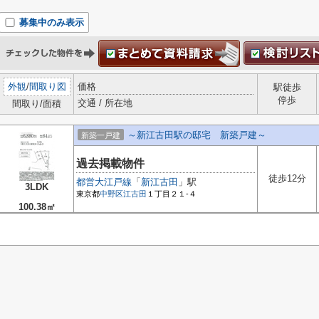
募集中のみ表示
外観
/
間取り図
価格
駅徒歩
停歩
交通 / 所在地
間取り/面積
～新江古田駅の邸宅 新築戸建～
新築一戸建
過去掲載物件
徒歩12分
都営大江戸線
「
新江古田
」駅
3LDK
東京都
中野区
江古田
１丁目２１-４
100.38㎡