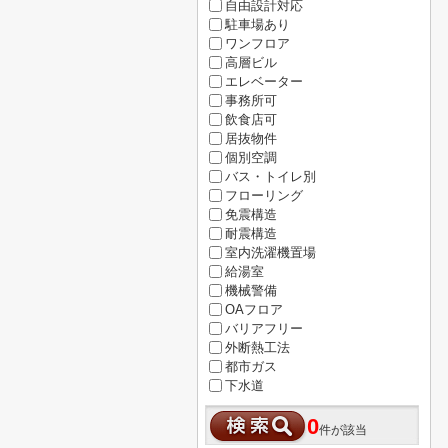
自由設計対応
駐車場あり
ワンフロア
高層ビル
エレベーター
事務所可
飲食店可
居抜物件
個別空調
バス・トイレ別
フローリング
免震構造
耐震構造
室内洗濯機置場
給湯室
機械警備
OAフロア
バリアフリー
外断熱工法
都市ガス
下水道
0
件が該当