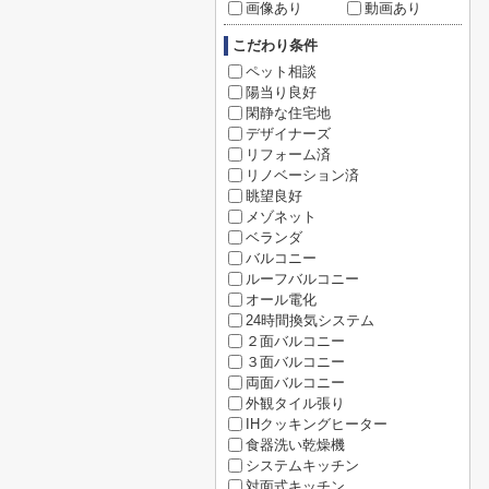
画像あり
動画あり
こだわり条件
ペット相談
陽当り良好
閑静な住宅地
デザイナーズ
リフォーム済
リノベーション済
眺望良好
メゾネット
ベランダ
バルコニー
ルーフバルコニー
オール電化
24時間換気システム
２面バルコニー
３面バルコニー
両面バルコニー
外観タイル張り
IHクッキングヒーター
食器洗い乾燥機
システムキッチン
対面式キッチン