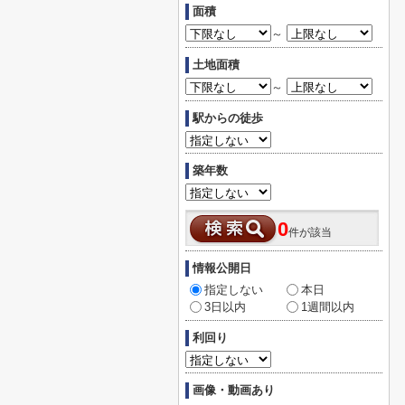
面積
～
土地面積
～
駅からの徒歩
築年数
0
件が該当
情報公開日
指定しない
本日
3日以内
1週間以内
利回り
画像・動画あり