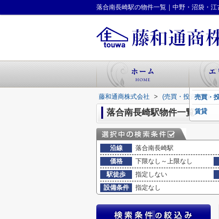
落合南長崎駅の物件一覧｜中野・沼袋・江
藤和通商株式会社
>
(売買・投資)路線
売買・
落合南長崎駅物件一覧
賃貸
沿線
落合南長崎駅
価格
下限なし～上限なし
駅徒歩
指定しない
設備条件
指定なし