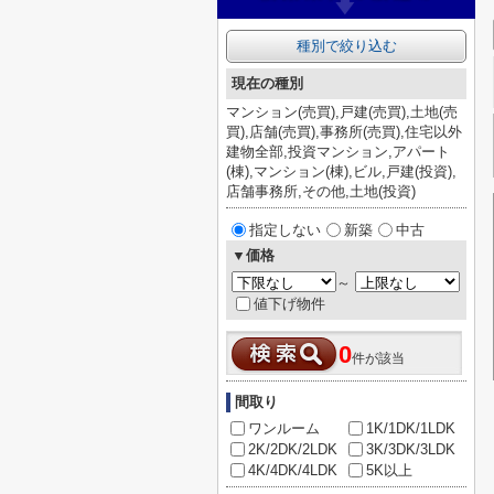
種別で絞り込む
現在の種別
マンション(売買),戸建(売買),土地(売
買),店舗(売買),事務所(売買),住宅以外
建物全部,投資マンション,アパート
(棟),マンション(棟),ビル,戸建(投資),
店舗事務所,その他,土地(投資)
指定しない
新築
中古
▼価格
～
値下げ物件
0
件が該当
間取り
ワンルーム
1K/1DK/1LDK
2K/2DK/2LDK
3K/3DK/3LDK
4K/4DK/4LDK
5K以上