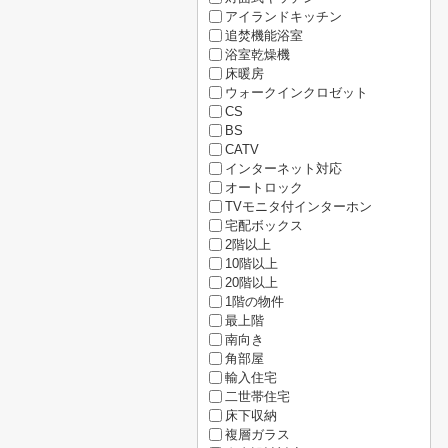
アイランドキッチン
追焚機能浴室
浴室乾燥機
床暖房
ウォークインクロゼット
CS
BS
CATV
インターネット対応
オートロック
TVモニタ付インターホン
宅配ボックス
2階以上
10階以上
20階以上
1階の物件
最上階
南向き
角部屋
輸入住宅
二世帯住宅
床下収納
複層ガラス