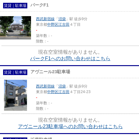
パークF1
賃貸｜駐車場
西武新宿線
「
沼袋
」駅 徒歩9分
東京都
中野区
江古田
４丁目
-
築年数：-
階数：-
現在空室情報がありません。
パークF1へのお問い合わせはこちら
アヴニール23駐車場
賃貸｜駐車場
西武新宿線
「
沼袋
」駅 徒歩9分
東京都
中野区
江古田
４丁目24-23
-
築年数：-
階数：-
現在空室情報がありません。
アヴニール23駐車場へのお問い合わせはこちら