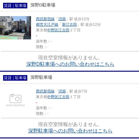
深野D駐車場
賃貸｜駐車場
西武新宿線
「
沼袋
」駅 徒歩12分
都営大江戸線
「
新江古田
」駅 徒歩12分
東京都
中野区
江古田
２丁目
-
築年数：-
階数：-
現在空室情報がありません。
深野D駐車場へのお問い合わせはこちら
深野駐車場
賃貸｜駐車場
西武新宿線
「
沼袋
」駅 徒歩7分
東京都
中野区
江古田
１丁目
-
築年数：-
階数：-
現在空室情報がありません。
深野駐車場へのお問い合わせはこちら