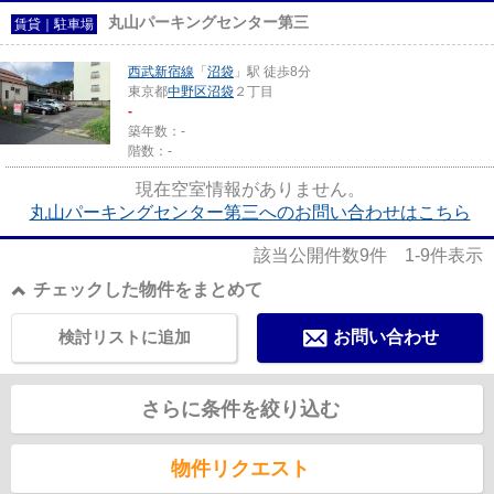
丸山パーキングセンター第三
賃貸｜駐車場
西武新宿線
「
沼袋
」駅 徒歩8分
東京都
中野区
沼袋
２丁目
-
築年数：-
階数：-
現在空室情報がありません。
丸山パーキングセンター第三へのお問い合わせはこちら
該当公開件数
9
件
1-9
件表示
チェックした物件をまとめて
検討リストに追加
お問い合わせ
さらに条件を絞り込む
物件リクエスト