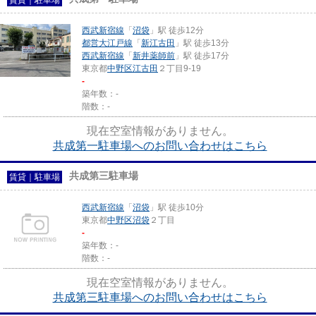
西武新宿線
「
沼袋
」駅 徒歩12分
都営大江戸線
「
新江古田
」駅 徒歩13分
西武新宿線
「
新井薬師前
」駅 徒歩17分
東京都
中野区
江古田
２丁目9-19
-
築年数：-
階数：-
現在空室情報がありません。
共成第一駐車場へのお問い合わせはこちら
共成第三駐車場
賃貸｜駐車場
西武新宿線
「
沼袋
」駅 徒歩10分
東京都
中野区
沼袋
２丁目
-
築年数：-
階数：-
現在空室情報がありません。
共成第三駐車場へのお問い合わせはこちら