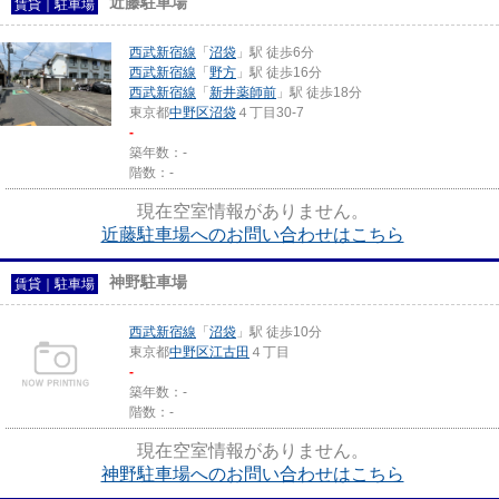
近藤駐車場
賃貸｜駐車場
西武新宿線
「
沼袋
」駅 徒歩6分
西武新宿線
「
野方
」駅 徒歩16分
西武新宿線
「
新井薬師前
」駅 徒歩18分
東京都
中野区
沼袋
４丁目30-7
-
築年数：-
階数：-
現在空室情報がありません。
近藤駐車場へのお問い合わせはこちら
神野駐車場
賃貸｜駐車場
西武新宿線
「
沼袋
」駅 徒歩10分
東京都
中野区
江古田
４丁目
-
築年数：-
階数：-
現在空室情報がありません。
神野駐車場へのお問い合わせはこちら