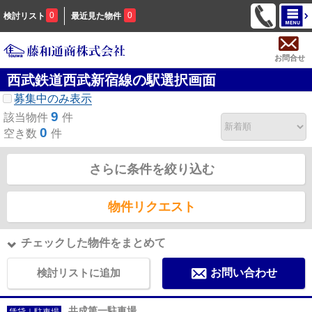
0
0
検討リスト
最近見た物件
お問合せ
西武鉄道西武新宿線の駅選択画面
募集中のみ表示
9
該当物件
件
0
空き数
件
さらに条件を絞り込む
物件リクエスト
チェックした物件をまとめて
検討リストに追加
お問い合わせ
共成第一駐車場
賃貸｜駐車場