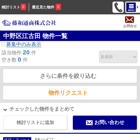
0
0
検討リスト
最近見た物件
お問合せ
中野区江古田 物件一覧
募集中のみ表示
20
該当物件
件
0
空き数
件
さらに条件を絞り込む
物件リクエスト
チェックした物件をまとめて
検討リストに追加
お問い合わせ
AKハイツ
賃貸｜アパート