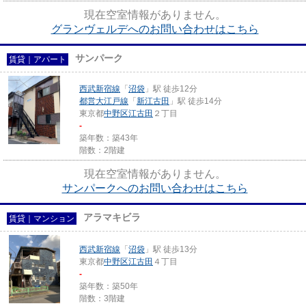
現在空室情報がありません。
グランヴェルデへのお問い合わせはこちら
サンパーク
賃貸｜アパート
西武新宿線
「
沼袋
」駅 徒歩12分
都営大江戸線
「
新江古田
」駅 徒歩14分
東京都
中野区
江古田
２丁目
-
築年数：築43年
階数：2階建
現在空室情報がありません。
サンパークへのお問い合わせはこちら
アラマキビラ
賃貸｜マンション
西武新宿線
「
沼袋
」駅 徒歩13分
東京都
中野区
江古田
４丁目
-
築年数：築50年
階数：3階建