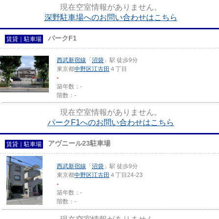
現在空室情報がありません。
深野駐車場へのお問い合わせはこちら
パークF1
賃貸｜駐車場
西武新宿線
「
沼袋
」駅 徒歩9分
東京都
中野区
江古田
４丁目
-
築年数：-
階数：-
現在空室情報がありません。
パークF1へのお問い合わせはこちら
アヴニール23駐車場
賃貸｜駐車場
西武新宿線
「
沼袋
」駅 徒歩9分
東京都
中野区
江古田
４丁目24-23
-
築年数：-
階数：-