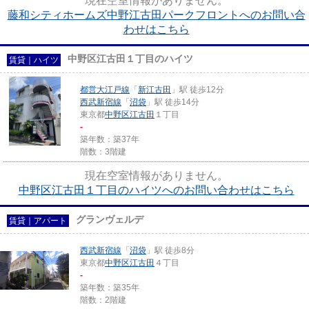
現在空室情報がありません。
藤和シティホームズ中野江古田パークフロントへのお問い合
わせはこちら
中野区江古田１丁目のハイツ
賃貸｜ハイツ
都営大江戸線
「
新江古田
」駅 徒歩12分
西武新宿線
「
沼袋
」駅 徒歩14分
東京都
中野区
江古田
１丁目
-
築年数：築37年
階数：3階建
現在空室情報がありません。
中野区江古田１丁目のハイツへのお問い合わせはこちら
グランヴェルデ
賃貸｜アパート
西武新宿線
「
沼袋
」駅 徒歩8分
東京都
中野区
江古田
４丁目
-
築年数：築35年
階数：2階建