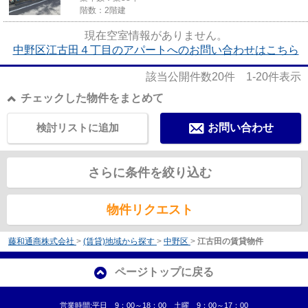
階数：2階建
現在空室情報がありません。
中野区江古田４丁目のアパートへのお問い合わせはこちら
該当公開件数
20
件
1-20
件表示
チェックした物件をまとめて
検討リストに追加
お問い合わせ
さらに条件を絞り込む
物件リクエスト
藤和通商株式会社
>
(賃貸)地域から探す
>
中野区
>
江古田の賃貸物件
ページトップに戻る
営業時間:平日 9：00～18：00 土曜 9：00～17：00