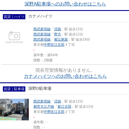
深野A駐車場へのお問い合わせはこちら
カナメハイツ
賃貸｜ハイツ
西武新宿線
「
沼袋
」駅 徒歩12分
西武新宿線
「
野方
」駅 徒歩12分
西武新宿線
「
都立家政
」駅 徒歩18分
東京都
中野区
江古田
４丁目
-
築年数：築64年
階数：2階建
現在空室情報がありません。
カナメハイツへのお問い合わせはこちら
深野D駐車場
賃貸｜駐車場
西武新宿線
「
沼袋
」駅 徒歩12分
都営大江戸線
「
新江古田
」駅 徒歩12分
東京都
中野区
江古田
２丁目
-
築年数：-
階数：-