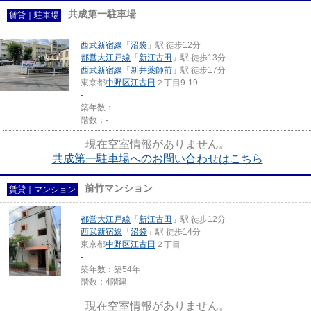
共成第一駐車場
賃貸｜駐車場
西武新宿線
「
沼袋
」駅 徒歩12分
都営大江戸線
「
新江古田
」駅 徒歩13分
西武新宿線
「
新井薬師前
」駅 徒歩17分
東京都
中野区
江古田
２丁目9-19
-
築年数：-
階数：-
現在空室情報がありません。
共成第一駐車場へのお問い合わせはこちら
前竹マンション
賃貸｜マンション
都営大江戸線
「
新江古田
」駅 徒歩12分
西武新宿線
「
沼袋
」駅 徒歩14分
東京都
中野区
江古田
２丁目
-
築年数：築54年
階数：4階建
現在空室情報がありません。