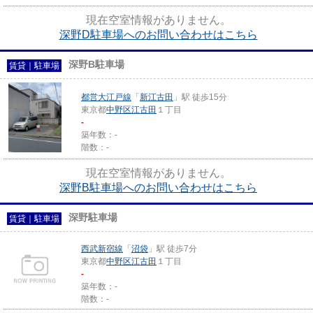
現在空室情報がありません。
深野D駐車場へのお問い合わせはこちら
深野B駐車場
賃貸｜駐車場
都営大江戸線
「
新江古田
」駅 徒歩15分
東京都
中野区
江古田
１丁目
-
築年数：-
階数：-
現在空室情報がありません。
深野B駐車場へのお問い合わせはこちら
深野駐車場
賃貸｜駐車場
西武新宿線
「
沼袋
」駅 徒歩7分
東京都
中野区
江古田
１丁目
-
築年数：-
階数：-