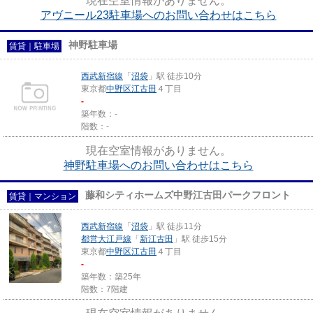
現在空室情報がありません。
アヴニール23駐車場へのお問い合わせはこちら
神野駐車場
賃貸｜駐車場
西武新宿線
「
沼袋
」駅 徒歩10分
東京都
中野区
江古田
４丁目
-
築年数：-
階数：-
現在空室情報がありません。
神野駐車場へのお問い合わせはこちら
藤和シティホームズ中野江古田パークフロント
賃貸｜マンション
西武新宿線
「
沼袋
」駅 徒歩11分
都営大江戸線
「
新江古田
」駅 徒歩15分
東京都
中野区
江古田
４丁目
-
築年数：築25年
階数：7階建