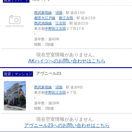
西武新宿線
「
沼袋
」駅 徒歩13分
都営大江戸線
「
新江古田
」駅 徒歩13分
西武池袋線
「
江古田
」駅 徒歩21分
東京都
中野区
江古田
２丁目17-6
-
築年数：築45年
階数：2階建
現在空室情報がありません。
AKハイツへのお問い合わせはこちら
アヴニール23
賃貸｜マンション
西武新宿線
「
沼袋
」駅 徒歩9分
東京都
中野区
江古田
４丁目
-
築年数：築28年
階数：3階建
現在空室情報がありません。
アヴニール23へのお問い合わせはこちら