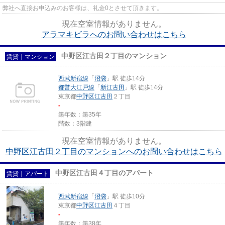
弊社へ直接お申込みのお客様は、礼金0とさせて頂きます。
現在空室情報がありません。
アラマキビラへのお問い合わせはこちら
中野区江古田２丁目のマンション
賃貸｜マンション
西武新宿線
「
沼袋
」駅 徒歩14分
都営大江戸線
「
新江古田
」駅 徒歩14分
東京都
中野区
江古田
２丁目
-
築年数：築35年
階数：3階建
現在空室情報がありません。
中野区江古田２丁目のマンションへのお問い合わせはこちら
中野区江古田４丁目のアパート
賃貸｜アパート
西武新宿線
「
沼袋
」駅 徒歩10分
東京都
中野区
江古田
４丁目
-
築年数：築38年