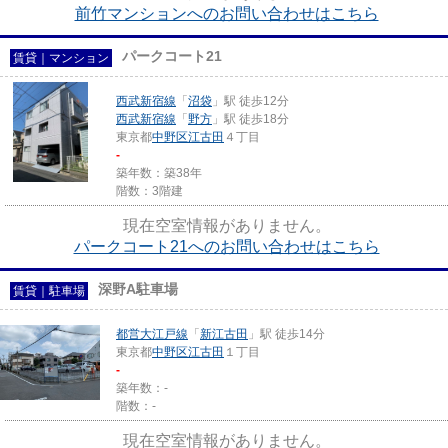
前竹マンションへのお問い合わせはこちら
パークコート21
賃貸｜マンション
西武新宿線
「
沼袋
」駅 徒歩12分
西武新宿線
「
野方
」駅 徒歩18分
東京都
中野区
江古田
４丁目
-
築年数：築38年
階数：3階建
現在空室情報がありません。
パークコート21へのお問い合わせはこちら
深野A駐車場
賃貸｜駐車場
都営大江戸線
「
新江古田
」駅 徒歩14分
東京都
中野区
江古田
１丁目
-
築年数：-
階数：-
現在空室情報がありません。