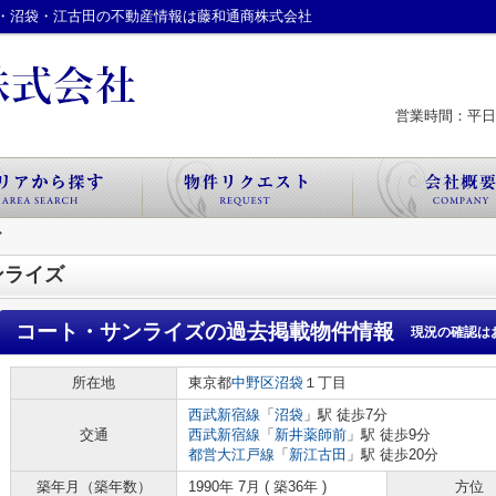
・沼袋・江古田の不動産情報は藤和通商株式会社
営業時間：平日 
ズ
ンライズ
コート・サンライズ
の過去掲載物件情報
現況の確認は
所在地
東京都
中野区
沼袋
１丁目
西武新宿線
「
沼袋
」駅 徒歩7分
交通
西武新宿線
「
新井薬師前
」駅 徒歩9分
都営大江戸線
「
新江古田
」駅 徒歩20分
築年月（築年数）
1990年 7月 ( 築36年 )
方位