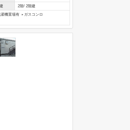
建
2階/ 2階建
洗濯機置場有
ガスコンロ