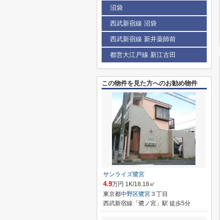
沼袋
西武新宿線 沼袋
西武新宿線 新井薬師前
都営大江戸線 新江古田
この物件を見た方へのお勧め物件
サンライズ鷺宮
4.9
万円 1K/18.18㎡
東京都
中野区
鷺宮
３丁目
西武新宿線「鷺ノ宮」駅 徒歩5分