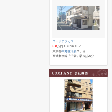
コーポアラカワ
6.8
万円 1DK/26.45㎡
東京都
中野区
沼袋
２丁目
西武新宿線「沼袋」駅 徒歩5分