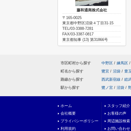
藤和通商株式会社
〒165-0025
東京都中野区沼袋４丁目31-15
TEL/03-3388-7281
FAX/03-3387-0817
東京都知事 (13) 第31866号
市区町村から探す
中野区
/
練馬区
/
町名から探す
鷺宮
/
沼袋
/
豊
路線から探す
西武新宿線
/
総
駅から探す
鷺ノ宮
/
沼袋
/
ホーム
スタッフ紹介
会社概要
お客様の声
プライバシーポリシー
周辺施設検索
利用規約
お問い合わせ