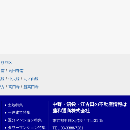
杉並区
玉南
/
高円寺南
武線
/
中央線
/
丸ノ内線
野方
/
高円寺
/
新高円寺
中野・沼袋・江古田の不動産情報は
土地特集
藤和通商株式会社
一戸建て特集
区分マンション特集
東京都中野区沼袋４丁目31-15
タワーマンション特集
TEL:03-3388-7281