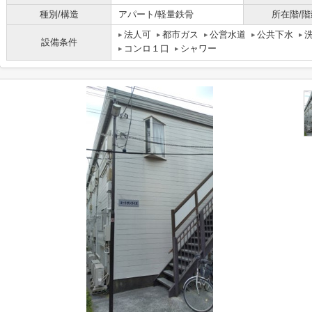
種別/構造
アパート/軽量鉄骨
所在階/階
法人可
都市ガス
公営水道
公共下水
設備条件
コンロ１口
シャワー