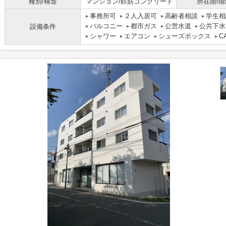
種別/構造
マンション/鉄筋コンクリート
所在階/階
事務所可
２人入居可
高齢者相談
学生相
バルコニー
都市ガス
公営水道
公共下水
設備条件
シャワー
エアコン
シューズボックス
C