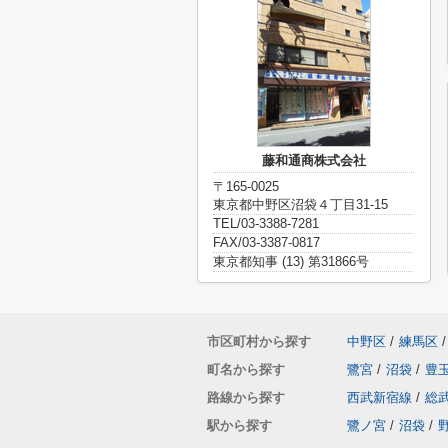
藤和通商株式会社
〒165-0025
東京都中野区沼袋４丁目31-15
TEL/03-3388-7281
FAX/03-3387-0817
東京都知事 (13) 第31866号
市区町村から探す
中野区
/
練馬区
/
町名から探す
鷺宮
/
沼袋
/
豊
路線から探す
西武新宿線
/
総
駅から探す
鷺ノ宮
/
沼袋
/