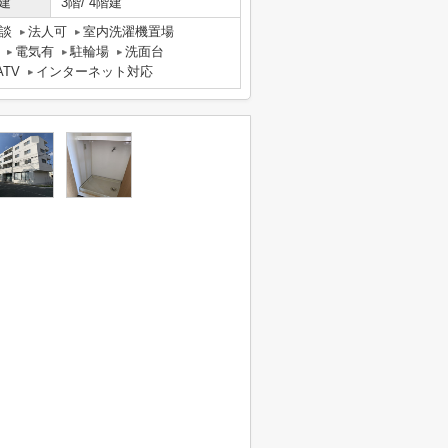
建
3階/ 4階建
談
法人可
室内洗濯機置場
電気有
駐輪場
洗面台
ATV
インターネット対応