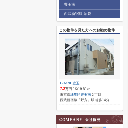
豊玉南
西武新宿線 沼袋
この物件を見た方へのお勧め物件
GRAND豊玉
7.2
万円 1K/19.81㎡
東京都
練馬区
豊玉南
２丁目
西武新宿線「野方」駅 徒歩14分