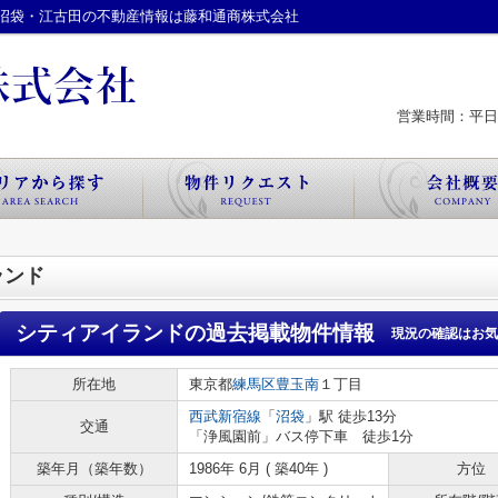
沼袋・江古田の不動産情報は藤和通商株式会社
営業時間：平日 
ランド
シティアイランド
の過去掲載物件情報
現況の確認はお気
所在地
東京都
練馬区
豊玉南
１丁目
西武新宿線
「
沼袋
」駅 徒歩13分
交通
「浄風園前」バス停下車 徒歩1分
築年月（築年数）
1986年 6月 ( 築40年 )
方位