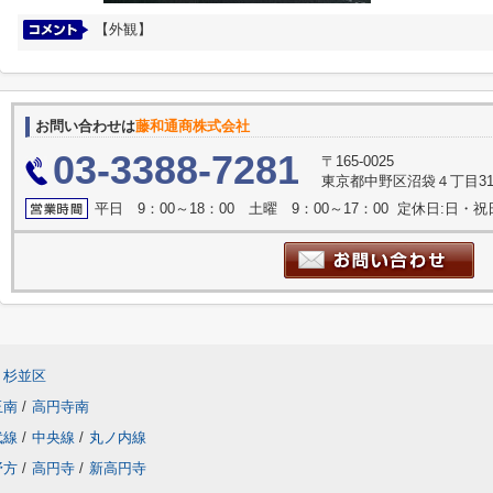
【外観】
お問い合わせは
藤和通商株式会社
03-3388-7281
〒165-0025
東京都中野区沼袋４丁目31
平日 9：00～18：00 土曜 9：00～17：00 定休日:日
杉並区
玉南
/
高円寺南
武線
/
中央線
/
丸ノ内線
野方
/
高円寺
/
新高円寺