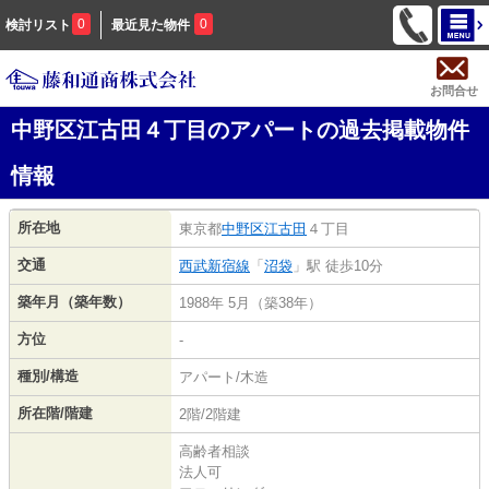
0
0
検討リスト
最近見た物件
お問合せ
中野区江古田４丁目のアパートの過去掲載物件
情報
所在地
東京都
中野区
江古田
４丁目
交通
西武新宿線
「
沼袋
」駅 徒歩10分
築年月（築年数）
1988年 5月（築38年）
方位
-
種別/構造
アパート/木造
所在階/階建
2階/2階建
高齢者相談
法人可