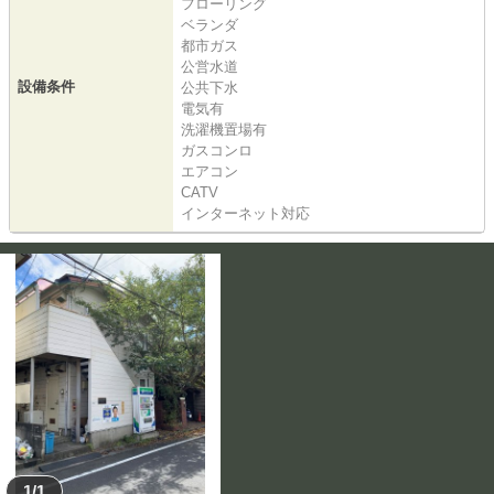
フローリング
ベランダ
都市ガス
公営水道
設備条件
公共下水
電気有
洗濯機置場有
ガスコンロ
エアコン
CATV
インターネット対応
1/1