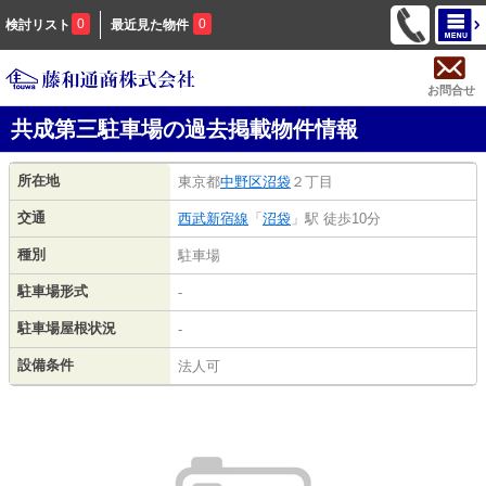
0
0
検討リスト
最近見た物件
お問合せ
共成第三駐車場の過去掲載物件情報
所在地
東京都
中野区
沼袋
２丁目
交通
西武新宿線
「
沼袋
」駅 徒歩10分
種別
駐車場
駐車場形式
-
駐車場屋根状況
-
設備条件
法人可