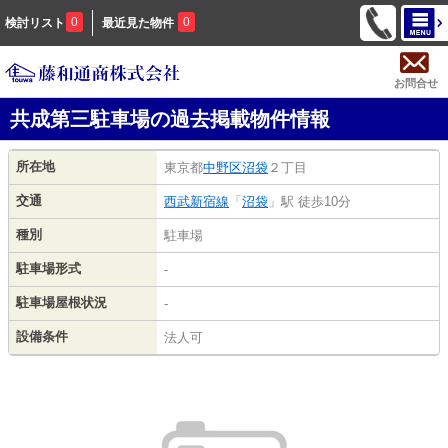
0
0
検討リスト
最近見た物件
お問合せ
共成第三駐車場の過去掲載物件情報
所在地
東京都
中野区
沼袋
２丁目
交通
西武新宿線
「
沼袋
」駅 徒歩10分
種別
駐車場
駐車場形式
-
駐車場屋根状況
-
設備条件
法人可