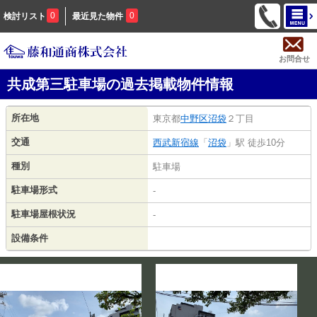
0
0
検討リスト
最近見た物件
お問合せ
共成第三駐車場の過去掲載物件情報
所在地
東京都
中野区
沼袋
２丁目
交通
西武新宿線
「
沼袋
」駅 徒歩10分
種別
駐車場
駐車場形式
-
駐車場屋根状況
-
設備条件