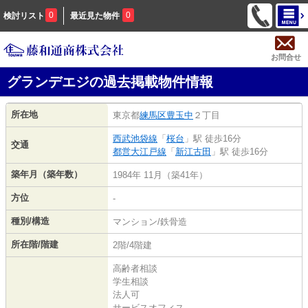
0
0
検討リスト
最近見た物件
お問合せ
グランデエジの過去掲載物件情報
所在地
東京都
練馬区
豊玉中
２丁目
西武池袋線
「
桜台
」駅 徒歩16分
交通
都営大江戸線
「
新江古田
」駅 徒歩16分
築年月（築年数）
1984年 11月（築41年）
方位
-
種別/構造
マンション/鉄骨造
所在階/階建
2階/4階建
高齢者相談
学生相談
法人可
サービスオフィス