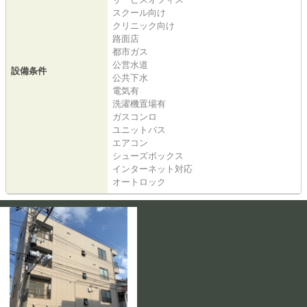
スクール向け
クリニック向け
路面店
都市ガス
公営水道
設備条件
公共下水
電気有
洗濯機置場有
ガスコンロ
ユニットバス
エアコン
シューズボックス
インターネット対応
オートロック