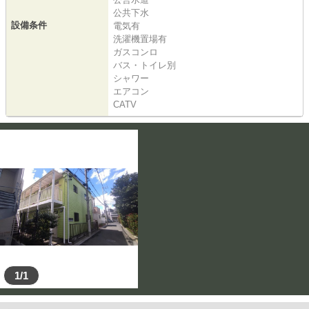
公共下水
設備条件
電気有
洗濯機置場有
ガスコンロ
バス・トイレ別
シャワー
エアコン
CATV
1/1