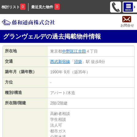
0
0
検討リスト
最近見た物件
お問合せ
グランヴェルデの過去掲載物件情報
所在地
東京都
中野区
江古田
４丁目
交通
西武新宿線
「
沼袋
」駅 徒歩8分
築年月（築年数）
1990年 9月（築35年）
方位
-
種別/構造
アパート/木造
所在階/階建
2階/2階建
高齢者相談
学生相談
法人可
都市ガス
公営水道