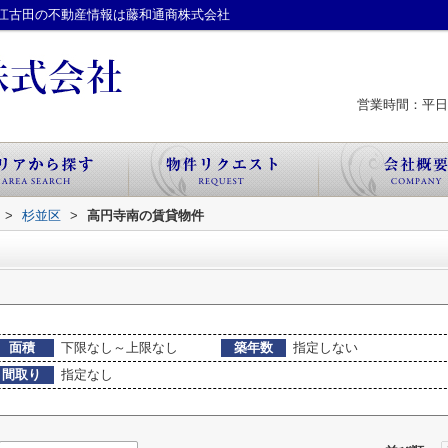
江古田の不動産情報は藤和通商株式会社
営業時間：平日 
>
杉並区
>
高円寺南の賃貸物件
面積
下限なし～上限なし
築年数
指定しない
間取り
指定なし