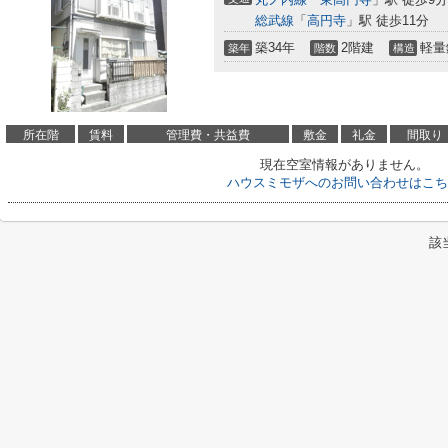
総武線
「
高円寺
」駅 徒歩11分
築34年
2階建
軽量
築年
階数
構造
所在階
賃料
管理費・共益費
敷金
礼金
間取り
現在空室情報がありません。
ハウスミモザへのお問い合わせはこち
該