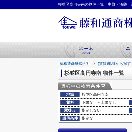
杉並区高円寺南の物件一覧｜中野・沼袋・
藤和通商株式会社
>
(賃貸)地域から探す
杉並区高円寺南 物件一覧
地域
杉並区高円寺南
賃料
下限なし～上限なし
駅徒歩
指定しない
設備条件
指定なし