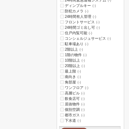
24時間緊急通報システム
(-)
ディンプルキー
(-)
防犯カメラ
(-)
24時間有人管理
(-)
フロントサービス
(-)
24時間ゴミ出し可
(-)
住戸内覧可能
(-)
コンシェルジュサービス
(-)
駐車場あり
(-)
2階以上
(-)
1階の物件
(-)
10階以上
(-)
20階以上
(-)
最上階
(-)
南向き
(-)
角部屋
(-)
ワンフロア
(-)
高層ビル
(-)
飲食店可
(-)
居抜物件
(-)
個別空調
(-)
都市ガス
(-)
下水道
(-)