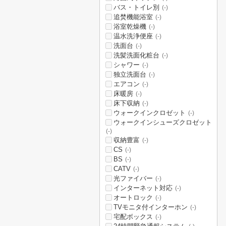
バス・トイレ別
(-)
追焚機能浴室
(-)
浴室乾燥機
(-)
温水洗浄便座
(-)
洗面台
(-)
洗髪洗面化粧台
(-)
シャワー
(-)
独立洗面台
(-)
エアコン
(-)
床暖房
(-)
床下収納
(-)
ウォークインクロゼット
(-)
ウォークインシューズクロゼット
(-)
収納豊富
(-)
CS
(-)
BS
(-)
CATV
(-)
光ファイバー
(-)
インターネット対応
(-)
オートロック
(-)
TVモニタ付インターホン
(-)
宅配ボックス
(-)