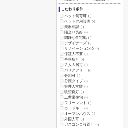
こだわり条件
ペット飼育可
(-)
ペット専用設備
(-)
楽器相談
(-)
陽当り良好
(-)
閑静な住宅地
(-)
デザイナーズ
(-)
リノベーション済
(-)
保証人不要
(-)
事務所可
(-)
２人入居可
(-)
バリアフリー
(-)
分割可
(-)
分譲タイプ
(-)
管理人常駐
(-)
眺望良好
(-)
二世帯住宅
(-)
フリーレント
(-)
カードキー
(-)
オープンハウス
(-)
外国人可
(-)
ガスコンロ設置可
(-)