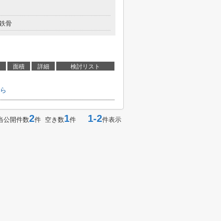
鉄骨
面積
詳細
検討リスト
ら
2
1
1-2
当公開件数
件 空き数
件
件表示