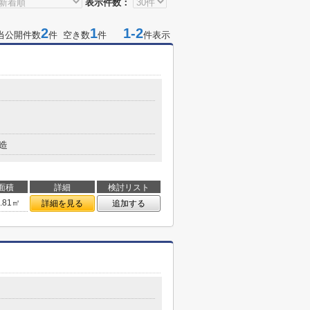
表示件数：
2
1
1-2
当公開件数
件 空き数
件
件表示
造
面積
詳細
検討リスト
1.81㎡
詳細を見る
追加する