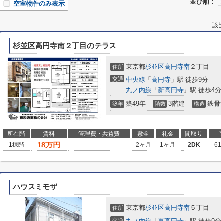
並び順：
空室物件のみ表示
該
杉並区高円寺南２丁目のテラス
東京都
杉並区
高円寺南
２丁目
住所
交通
中央線
「
高円寺
」駅 徒歩9分
丸ノ内線
「
新高円寺
」駅 徒歩4分
築49年
3階建
鉄骨
築年
階数
構造
所在階
賃料
管理費・共益費
敷金
礼金
間取り
18
万円
1棟階
-
2ヶ月
1ヶ月
2DK
6
ハウスミモザ
東京都
杉並区
高円寺南
５丁目
住所
交通
丸ノ内線
「
東高円寺
」駅 徒歩9分