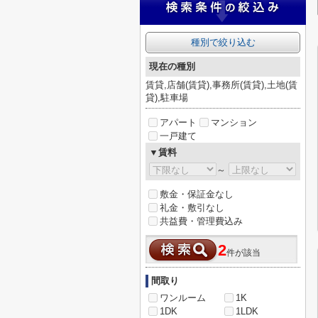
種別で絞り込む
現在の種別
賃貸,店舗(賃貸),事務所(賃貸),土地(賃
貸),駐車場
アパート
マンション
一戸建て
▼賃料
～
敷金・保証金なし
礼金・敷引なし
共益費・管理費込み
2
件が該当
間取り
ワンルーム
1K
1DK
1LDK