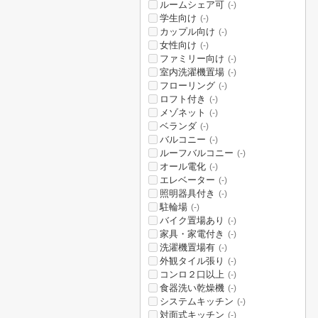
ルームシェア可
(-)
学生向け
(-)
カップル向け
(-)
女性向け
(-)
ファミリー向け
(-)
室内洗濯機置場
(-)
フローリング
(-)
ロフト付き
(-)
メゾネット
(-)
ベランダ
(-)
バルコニー
(-)
ルーフバルコニー
(-)
オール電化
(-)
エレベーター
(-)
照明器具付き
(-)
駐輪場
(-)
バイク置場あり
(-)
家具・家電付き
(-)
洗濯機置場有
(-)
外観タイル張り
(-)
コンロ２口以上
(-)
食器洗い乾燥機
(-)
システムキッチン
(-)
対面式キッチン
(-)