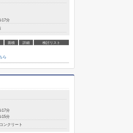
歩17分
造
面積
詳細
検討リスト
ちら
歩17分
歩15分
コンクリート