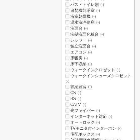
バス・トイレ別
(-)
追焚機能浴室
(-)
浴室乾燥機
(-)
温水洗浄便座
(-)
洗面台
(-)
洗髪洗面化粧台
(-)
シャワー
(-)
独立洗面台
(-)
エアコン
(-)
床暖房
(-)
床下収納
(-)
ウォークインクロゼット
(-)
ウォークインシューズクロゼット
(-)
収納豊富
(-)
CS
(-)
BS
(-)
CATV
(-)
光ファイバー
(-)
インターネット対応
(-)
オートロック
(-)
TVモニタ付インターホン
(-)
宅配ボックス
(-)