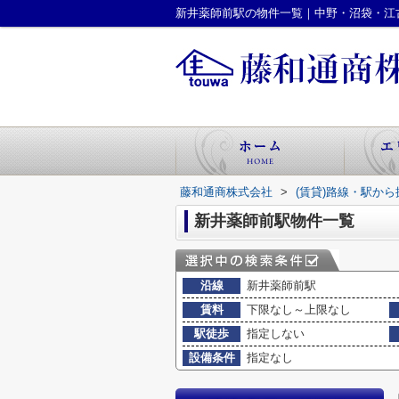
新井薬師前駅の物件一覧｜中野・沼袋・江
藤和通商株式会社
>
(賃貸)路線・駅から
新井薬師前駅物件一覧
沿線
新井薬師前駅
賃料
下限なし～上限なし
駅徒歩
指定しない
設備条件
指定なし