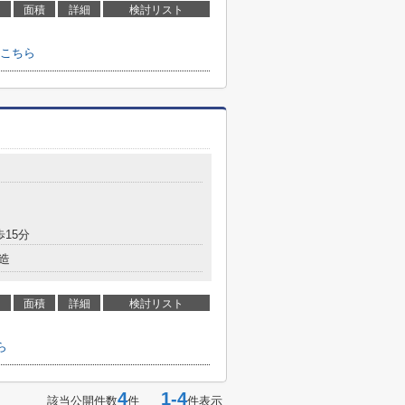
面積
詳細
検討リスト
こちら
歩15分
造
面積
詳細
検討リスト
ら
4
1-4
該当公開件数
件
件表示