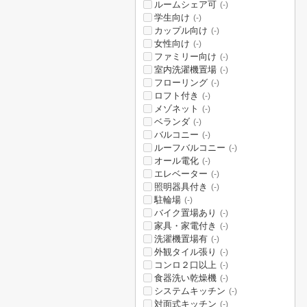
ルームシェア可
(-)
学生向け
(-)
カップル向け
(-)
女性向け
(-)
ファミリー向け
(-)
室内洗濯機置場
(-)
フローリング
(-)
ロフト付き
(-)
メゾネット
(-)
ベランダ
(-)
バルコニー
(-)
ルーフバルコニー
(-)
オール電化
(-)
エレベーター
(-)
照明器具付き
(-)
駐輪場
(-)
バイク置場あり
(-)
家具・家電付き
(-)
洗濯機置場有
(-)
外観タイル張り
(-)
コンロ２口以上
(-)
食器洗い乾燥機
(-)
システムキッチン
(-)
対面式キッチン
(-)