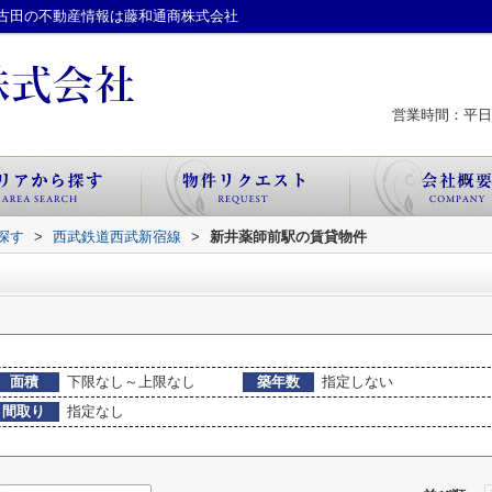
古田の不動産情報は藤和通商株式会社
営業時間：平日 
探す
>
西武鉄道西武新宿線
>
新井薬師前駅の賃貸物件
面積
下限なし～上限なし
築年数
指定しない
間取り
指定なし