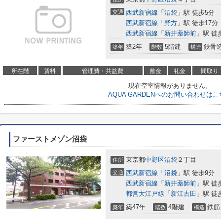
交通
西武新宿線
「
沼袋
」駅 徒歩5分
西武新宿線
「
野方
」駅 徒歩17分
西武新宿線
「
新井薬師前
」駅 徒
築2年
5階建
鉄骨
築年
階数
構造
所在階
賃料
管理費・共益費
敷金
礼金
間取り
現在空室情報がありません。
AQUA GARDENへのお問い合わせはこ
ファーストメゾン沼袋
東京都
中野区
沼袋
２丁目
住所
交通
西武新宿線
「
沼袋
」駅 徒歩9分
西武新宿線
「
新井薬師前
」駅 徒
都営大江戸線
「
新江古田
」駅 徒
築47年
4階建
鉄筋
築年
階数
構造