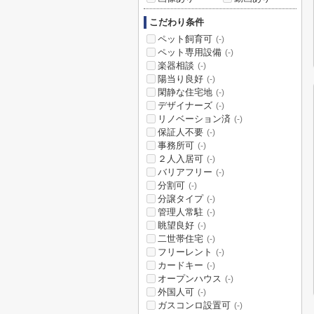
こだわり条件
ペット飼育可
(-)
ペット専用設備
(-)
楽器相談
(-)
陽当り良好
(-)
閑静な住宅地
(-)
デザイナーズ
(-)
リノベーション済
(-)
保証人不要
(-)
事務所可
(-)
２人入居可
(-)
バリアフリー
(-)
分割可
(-)
分譲タイプ
(-)
管理人常駐
(-)
眺望良好
(-)
二世帯住宅
(-)
フリーレント
(-)
カードキー
(-)
オープンハウス
(-)
外国人可
(-)
ガスコンロ設置可
(-)