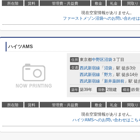
所在階
賃料
管理費・共益費
敷金
礼金
間取り
現在空室情報がありません。
ファーストメゾン沼袋へのお問い合わせは
ハイツAMS
東京都
中野区
沼袋
３丁目
住所
交通
西武新宿線
「
沼袋
」駅 徒歩3分
西武新宿線
「
野方
」駅 徒歩14分
西武新宿線
「
新井薬師前
」駅 徒
築39年
2階建
鉄骨
築年
階数
構造
所在階
賃料
管理費・共益費
敷金
礼金
間取り
現在空室情報がありません。
ハイツAMSへのお問い合わせはこち