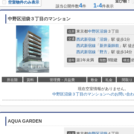
並び順：
空室物件のみ表示
4
1-4
該当公開件数
件
件表示
中野区沼袋３丁目のマンション
東京都
中野区
沼袋
３丁目
住所
交通
西武新宿線
「
沼袋
」駅 徒歩1分
西武新宿線
「
新井薬師前
」駅 徒
西武新宿線
「
野方
」駅 徒歩14分
築1年未満
8階建
築年
階数
構造
所在階
賃料
管理費・共益費
敷金
礼金
間取り
現在空室情報がありません。
中野区沼袋３丁目のマンションへのお問い合わ
AQUA GARDEN
東京都
中野区
沼袋
４丁目
住所