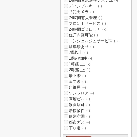
24時間緊急通報システム
(-)
ディンプルキー
(-)
防犯カメラ
(-)
24時間有人管理
(-)
フロントサービス
(-)
24時間ゴミ出し可
(-)
住戸内覧可能
(-)
コンシェルジュサービス
(-)
駐車場あり
(-)
2階以上
(-)
1階の物件
(-)
10階以上
(-)
20階以上
(-)
最上階
(-)
南向き
(-)
角部屋
(-)
ワンフロア
(-)
高層ビル
(-)
飲食店可
(-)
居抜物件
(-)
個別空調
(-)
都市ガス
(-)
下水道
(-)