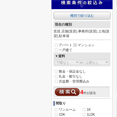
種別で絞り込む
現在の種別
賃貸,店舗(賃貸),事務所(賃貸),土地(賃
貸),駐車場
アパート
マンション
一戸建て
▼賃料
～
敷金・保証金なし
礼金・敷引なし
共益費・管理費込み
4
件が該当
間取り
ワンルーム
1K
1DK
1LDK