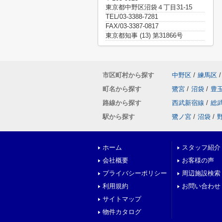
東京都中野区沼袋４丁目31-15
TEL/03-3388-7281
FAX/03-3387-0817
東京都知事 (13) 第31866号
市区町村から探す
中野区
/
練馬区
/
町名から探す
鷺宮
/
沼袋
/
豊
路線から探す
西武新宿線
/
総
駅から探す
鷺ノ宮
/
沼袋
/
ホーム
スタッフ紹介
会社概要
お客様の声
プライバシーポリシー
周辺施設検索
利用規約
お問い合わせ
サイトマップ
物件カタログ