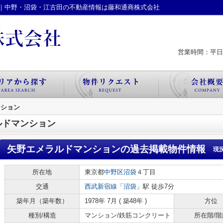
｜中野・沼袋・江古田の不動産情報は藤和通商株式会社
営業時間：平日 
ンション
ルドマンション
矢野エメラルドマンション
の過去掲載物件情報
現
所在地
東京都
中野区
沼袋
４丁目
交通
西武新宿線
「
沼袋
」駅 徒歩7分
築年月（築年数）
1978年 7月 ( 築48年 )
方位
種別/構造
マンション/鉄筋コンクリート
所在階/階