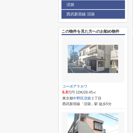
沼袋
西武新宿線 沼袋
この物件を見た方へのお勧め物件
コーポアラカワ
6.8
万円 1DK/26.45㎡
東京都
中野区
沼袋
２丁目
西武新宿線「沼袋」駅 徒歩5分