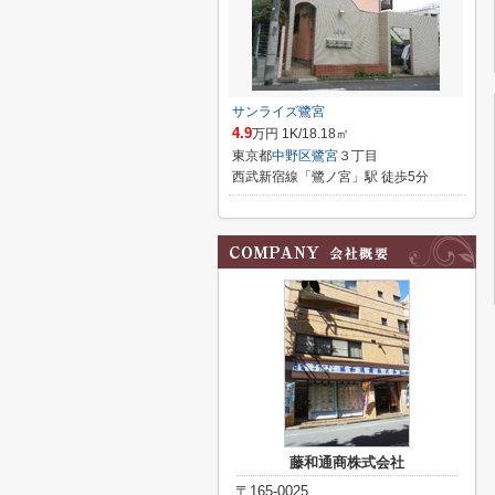
サンライズ鷺宮
4.9
万円 1K/18.18㎡
東京都
中野区
鷺宮
３丁目
西武新宿線「鷺ノ宮」駅 徒歩5分
藤和通商株式会社
〒165-0025