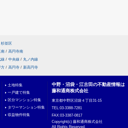
杉並区
玉南
/
高円寺南
武線
/
中央線
/
丸ノ内線
野方
/
高円寺
/
新高円寺
中野・沼袋・江古田の不動産情報は
土地特集
藤和通商株式会社
一戸建て特集
区分マンション特集
東京都中野区沼袋４丁目31-15
タワーマンション特集
TEL:03-3388-7281
収益物件特集
FAX:03-3387-0817
Copyright(c) 藤和通商株式会社
All Rights Reserved.