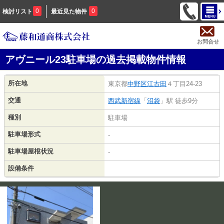
0
0
検討リスト
最近見た物件
お問合せ
アヴニール23駐車場の過去掲載物件情報
所在地
東京都
中野区
江古田
４丁目24-23
交通
西武新宿線
「
沼袋
」駅 徒歩9分
種別
駐車場
駐車場形式
-
駐車場屋根状況
-
設備条件