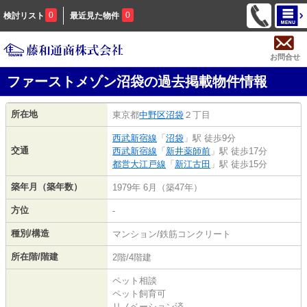
0
0
検討リスト
最近見た物件
お問合せ
ファーストメゾン沼袋の過去掲載物件情報
所在地
東京都
中野区
沼袋
２丁目
西武新宿線
「
沼袋
」駅 徒歩9分
交通
西武新宿線
「
新井薬師前
」駅 徒歩17分
都営大江戸線
「
新江古田
」駅 徒歩15分
築年月（築年数）
1979年 6月（築47年）
方位
-
種別/構造
マンション/鉄筋コンクリート
所在階/階建
2階/4階建
ペット相談
ペット飼育可
リノベーション済