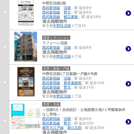
中野区沼袋2期
西武新宿線
「
沼袋
」駅 徒歩9分
西武新宿線
「
野方
」駅 徒歩9分
西武新宿線
「
都立家政
」駅 徒歩19分
過去掲載物件
東京都
中野区
沼袋
４丁目15
賃貸｜マンション
ラフォーレ沼袋
西武新宿線
「
沼袋
」駅 徒歩8分
過去掲載物件
東京都
中野区
沼袋
４丁目
売買｜新築一戸建
中野区沼袋1丁目新築一戸建A号棟
西武新宿線
「
沼袋
」駅 徒歩2分
西武新宿線
「
新井薬師前
」駅 徒歩14分
西武新宿線
「
野方
」駅 徒歩17分
過去掲載物件
東京都
中野区
沼袋
１丁目
売買｜売地
～沼袋5分！自由設計・土地面積土地3１坪建築条件
なし売地～
西武新宿線
「
沼袋
」駅 徒歩5分
西武新宿線
「
野方
」駅 徒歩10分
都営大江戸線
「
新江古田
」駅 徒歩25分
過去掲載物件