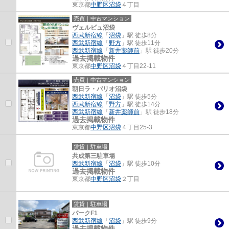
東京都
中野区
沼袋
４丁目
売買｜中古マンション
ヴェルビュ沼袋
西武新宿線
「
沼袋
」駅 徒歩8分
西武新宿線
「
野方
」駅 徒歩11分
西武新宿線
「
新井薬師前
」駅 徒歩20分
過去掲載物件
東京都
中野区
沼袋
４丁目22-11
売買｜中古マンション
朝日ラ・パリオ沼袋
西武新宿線
「
沼袋
」駅 徒歩5分
西武新宿線
「
野方
」駅 徒歩14分
西武新宿線
「
新井薬師前
」駅 徒歩18分
過去掲載物件
東京都
中野区
沼袋
４丁目25-3
賃貸｜駐車場
共成第三駐車場
西武新宿線
「
沼袋
」駅 徒歩10分
過去掲載物件
東京都
中野区
沼袋
２丁目
賃貸｜駐車場
パークF1
西武新宿線
「
沼袋
」駅 徒歩9分
過去掲載物件