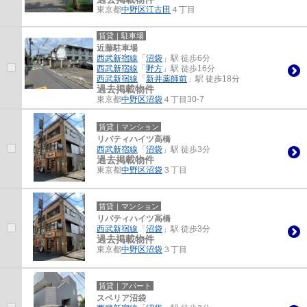
東京都
中野区
江古田
４丁目
賃貸｜駐車場
近藤駐車場
西武新宿線
「
沼袋
」駅 徒歩6分
西武新宿線
「
野方
」駅 徒歩16分
西武新宿線
「
新井薬師前
」駅 徒歩18分
過去掲載物件
東京都
中野区
沼袋
４丁目30-7
賃貸｜マンション
リバティハイツ高橋
西武新宿線
「
沼袋
」駅 徒歩3分
過去掲載物件
東京都
中野区
沼袋
３丁目
賃貸｜マンション
リバティハイツ高橋
西武新宿線
「
沼袋
」駅 徒歩3分
過去掲載物件
東京都
中野区
沼袋
３丁目
賃貸｜アパート
スペリア沼袋