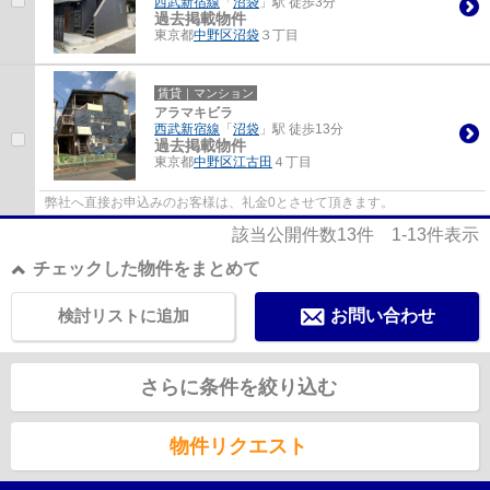
西武新宿線
「
沼袋
」駅 徒歩3分
過去掲載物件
東京都
中野区
沼袋
３丁目
賃貸｜マンション
アラマキビラ
西武新宿線
「
沼袋
」駅 徒歩13分
過去掲載物件
東京都
中野区
江古田
４丁目
弊社へ直接お申込みのお客様は、礼金0とさせて頂きます。
該当公開件数
13
件
1-13
件表示
チェックした物件をまとめて
検討リストに追加
お問い合わせ
さらに条件を絞り込む
物件リクエスト