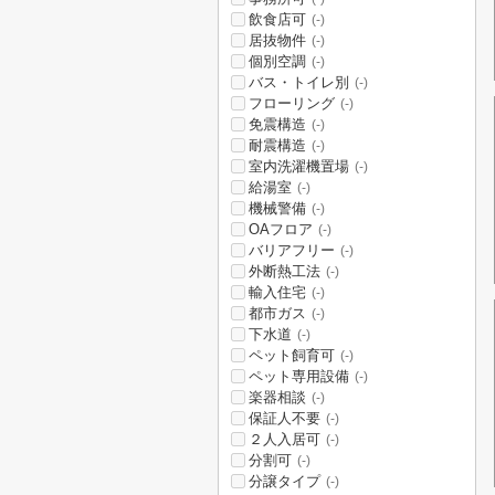
飲食店可
(-)
居抜物件
(-)
個別空調
(-)
バス・トイレ別
(-)
フローリング
(-)
免震構造
(-)
耐震構造
(-)
室内洗濯機置場
(-)
給湯室
(-)
機械警備
(-)
OAフロア
(-)
バリアフリー
(-)
外断熱工法
(-)
輸入住宅
(-)
都市ガス
(-)
下水道
(-)
ペット飼育可
(-)
ペット専用設備
(-)
楽器相談
(-)
保証人不要
(-)
２人入居可
(-)
分割可
(-)
分譲タイプ
(-)