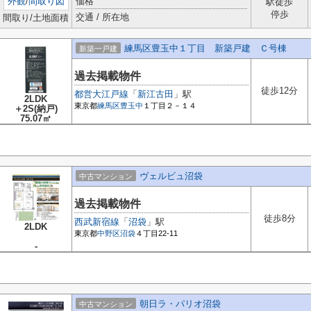
外観
/
間取り図
価格
駅徒歩
停歩
交通 / 所在地
間取り/土地面積
練馬区豊玉中１丁目 新築戸建 Ｃ号棟
新築一戸建
過去掲載物件
徒歩12分
都営大江戸線
「
新江古田
」駅
2LDK
東京都
練馬区
豊玉中
１丁目２－１４
＋2S(納戸)
75.07㎡
ヴェルビュ沼袋
中古マンション
過去掲載物件
徒歩8分
西武新宿線
「
沼袋
」駅
2LDK
東京都
中野区
沼袋
４丁目22-11
-
朝日ラ・パリオ沼袋
中古マンション