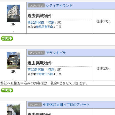
シティアイランド
マンション
過去掲載物件
徒歩13分
西武新宿線
「
沼袋
」駅
1R
東京都
練馬区
豊玉南
１丁目
-
アラマキビラ
マンション
過去掲載物件
徒歩13分
西武新宿線
「
沼袋
」駅
1K
東京都
中野区
江古田
４丁目
-
弊社へ直接お申込みのお客様は、礼金0とさせて頂きます。
中野区江古田４丁目のアパート
アパート
過去掲載物件