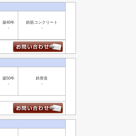
築40年
鉄筋コンクリート
-
-
築50年
鉄骨造
-
-