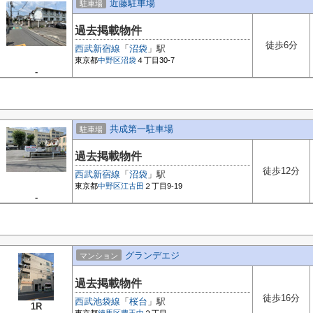
近藤駐車場
駐車場
過去掲載物件
徒歩6分
西武新宿線
「
沼袋
」駅
東京都
中野区
沼袋
４丁目30-7
-
共成第一駐車場
駐車場
過去掲載物件
徒歩12分
西武新宿線
「
沼袋
」駅
東京都
中野区
江古田
２丁目9-19
-
グランデエジ
マンション
過去掲載物件
徒歩16分
西武池袋線
「
桜台
」駅
1R