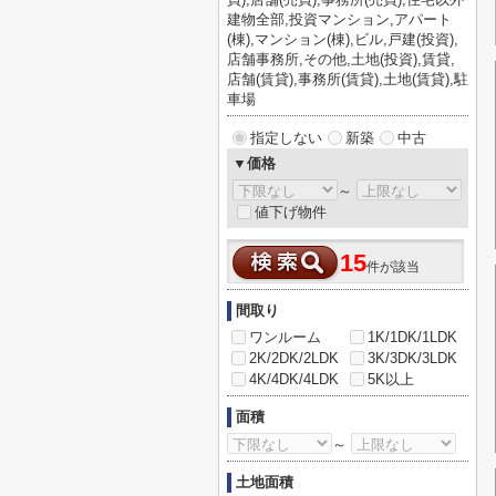
建物全部,投資マンション,アパート
(棟),マンション(棟),ビル,戸建(投資),
店舗事務所,その他,土地(投資),賃貸,
店舗(賃貸),事務所(賃貸),土地(賃貸),駐
車場
指定しない
新築
中古
▼価格
～
値下げ物件
15
件が該当
間取り
ワンルーム
1K/1DK/1LDK
2K/2DK/2LDK
3K/3DK/3LDK
4K/4DK/4LDK
5K以上
面積
～
土地面積