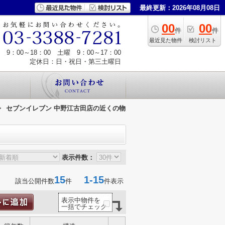
最終更新：2026年08月08日
00
00
件
件
最近見た物件
検討リスト
9：00～18：00 土曜 9：00～17：00
定休日：日・祝日・第三土曜日
>
セブンイレブン 中野江古田店の近くの物
表示件数：
15
1-15
該当公開件数
件
件表示
表示中物件を
一括でチェック