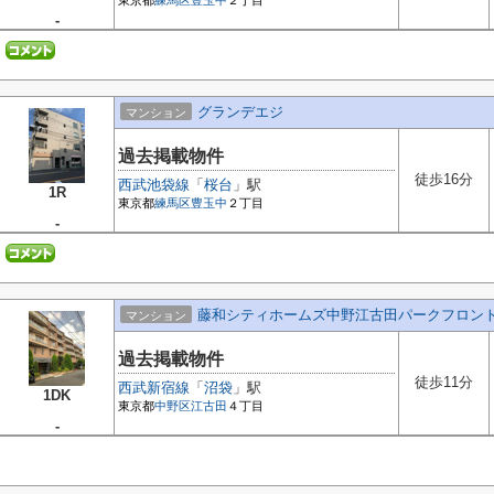
東京都
練馬区
豊玉中
２丁目
-
グランデエジ
マンション
過去掲載物件
徒歩16分
西武池袋線
「
桜台
」駅
1R
東京都
練馬区
豊玉中
２丁目
-
藤和シティホームズ中野江古田パークフロン
マンション
過去掲載物件
徒歩11分
西武新宿線
「
沼袋
」駅
1DK
東京都
中野区
江古田
４丁目
-