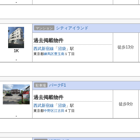
-
シティアイランド
マンション
過去掲載物件
徒歩13分
西武新宿線
「
沼袋
」駅
1K
東京都
練馬区
豊玉南
１丁目
-
パークF1
駐車場
過去掲載物件
徒歩9分
西武新宿線
「
沼袋
」駅
東京都
中野区
江古田
４丁目
-