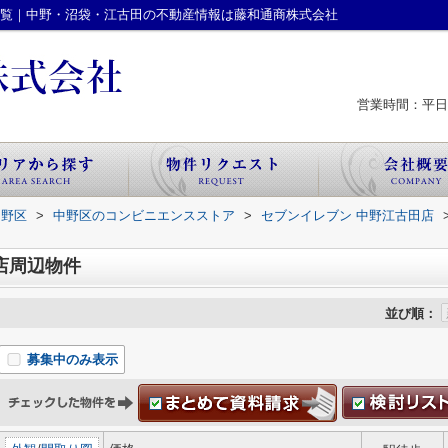
一覧｜中野・沼袋・江古田の不動産情報は藤和通商株式会社
営業時間：平日 
中野区
>
中野区のコンビニエンスストア
>
セブンイレブン 中野江古田店
店周辺物件
並び順：
募集中のみ表示