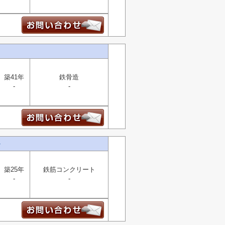
築41年
鉄骨造
-
-
ト
築25年
鉄筋コンクリート
-
-