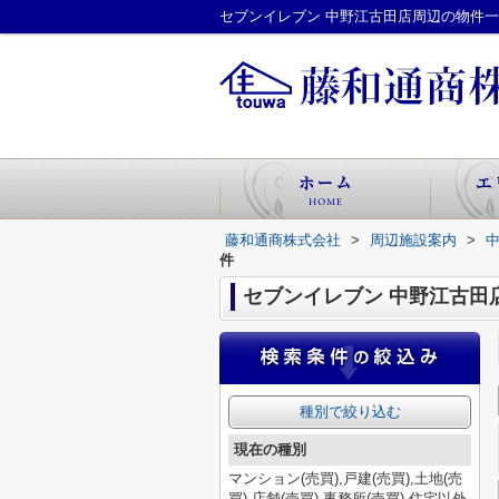
セブンイレブン 中野江古田店周辺の物件
藤和通商株式会社
>
周辺施設案内
>
件
セブンイレブン 中野江古田
種別で絞り込む
現在の種別
マンション(売買),戸建(売買),土地(売
買),店舗(売買),事務所(売買),住宅以外