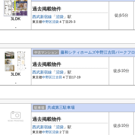
過去掲載物件
徒歩5分
西武新宿線
「
沼袋
」駅
3LDK
東京都
中野区
沼袋
４丁目25-3
-
藤和シティホームズ中野江古田パークフロ
中古マンション
過去掲載物件
徒歩10分
西武新宿線
「
沼袋
」駅
3LDK
東京都
中野区
江古田
４丁目17-19
-
共成第三駐車場
駐車場
過去掲載物件
徒歩10分
西武新宿線
「
沼袋
」駅
東京都
中野区
沼袋
２丁目