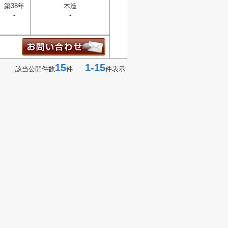
築38年
木造
-
-
15
1-15
該当公開件数
件
件表示