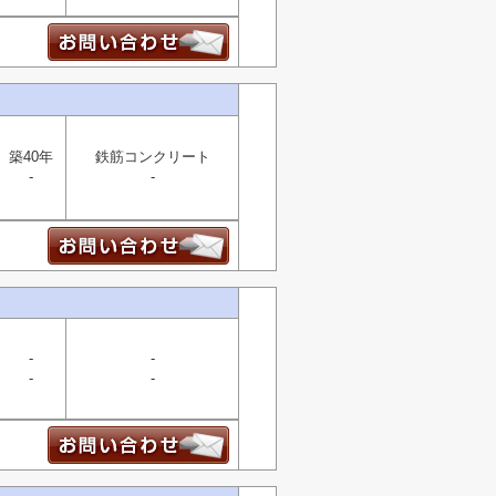
築40年
鉄筋コンクリート
-
-
-
-
-
-