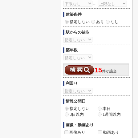
～
建築条件
指定しない
あり
なし
駅からの徒歩
築年数
15
件が該当
利回り
情報公開日
指定しない
本日
3日以内
1週間以内
画像・動画あり
画像あり
動画あり