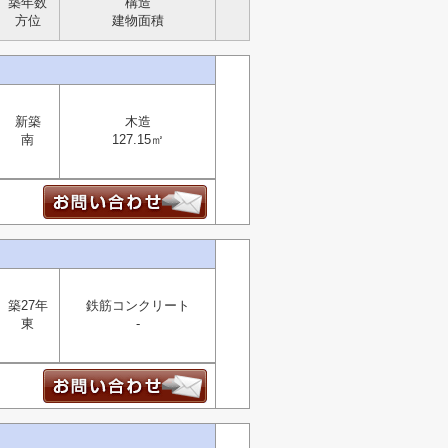
築年数
構造
方位
建物面積
新築
木造
南
127.15㎡
築27年
鉄筋コンクリート
東
-