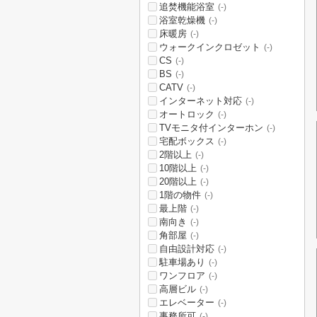
追焚機能浴室
(-)
浴室乾燥機
(-)
床暖房
(-)
ウォークインクロゼット
(-)
CS
(-)
BS
(-)
CATV
(-)
インターネット対応
(-)
オートロック
(-)
TVモニタ付インターホン
(-)
宅配ボックス
(-)
2階以上
(-)
10階以上
(-)
20階以上
(-)
1階の物件
(-)
最上階
(-)
南向き
(-)
角部屋
(-)
自由設計対応
(-)
駐車場あり
(-)
ワンフロア
(-)
高層ビル
(-)
エレベーター
(-)
事務所可
(-)