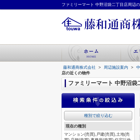
藤和通商株式会社
>
周辺施設案内
>
店の近くの物件
ファミリーマート 中野沼袋
種別で絞り込む
現在の種別
マンション(売買),戸建(売買),土地(売
買),店舗(売買),事務所(売買),住宅以外