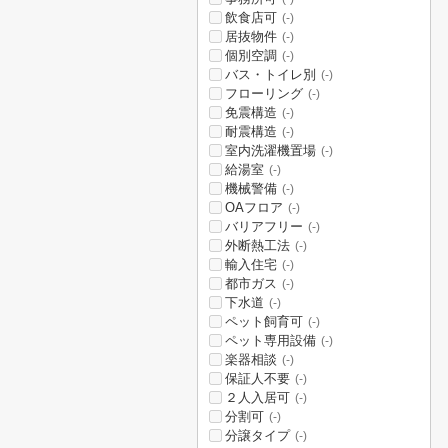
飲食店可
(-)
居抜物件
(-)
個別空調
(-)
バス・トイレ別
(-)
フローリング
(-)
免震構造
(-)
耐震構造
(-)
室内洗濯機置場
(-)
給湯室
(-)
機械警備
(-)
OAフロア
(-)
バリアフリー
(-)
外断熱工法
(-)
輸入住宅
(-)
都市ガス
(-)
下水道
(-)
ペット飼育可
(-)
ペット専用設備
(-)
楽器相談
(-)
保証人不要
(-)
２人入居可
(-)
分割可
(-)
分譲タイプ
(-)