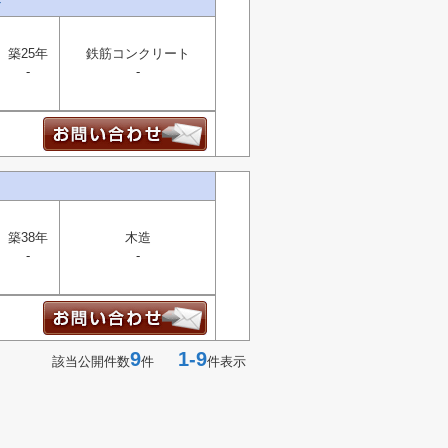
ト
築25年
鉄筋コンクリート
-
-
築38年
木造
-
-
9
1-9
該当公開件数
件
件表示