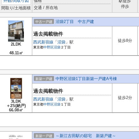
外観
/
間取り図
価格
駅徒歩
停歩
交通 / 所在地
間取り/土地面積
沼袋2丁目 中古戸建
中古一戸建
過去掲載物件
徒歩8分
西武新宿線
「
沼袋
」駅
2LDK
東京都
中野区
沼袋
２丁目
48.11㎡
中野区沼袋1丁目新築一戸建A号棟
新築一戸建
過去掲載物件
徒歩2分
西武新宿線
「
沼袋
」駅
3LDK
東京都
中野区
沼袋
１丁目
＋2S(納戸)
66.08㎡
～新江古田駅の邸宅 新築戸建～
新築一戸建