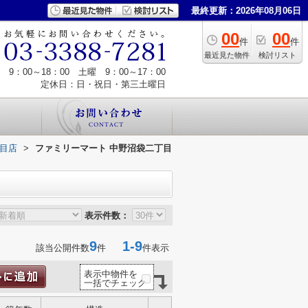
最終更新：2026年08月06日
00
00
件
件
最近見た物件
検討リスト
9：00～18：00 土曜 9：00～17：00
定休日：日・祝日・第三土曜日
丁目店
>
ファミリーマート 中野沼袋二丁目
表示件数：
9
1-9
該当公開件数
件
件表示
表示中物件を
一括でチェック