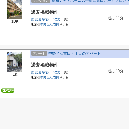
藤和シティホームズ中野江古田パークフロン
マンション
過去掲載物件
徒歩11分
西武新宿線
「
沼袋
」駅
1DK
東京都
中野区
江古田
４丁目
-
中野区江古田４丁目のアパート
アパート
過去掲載物件
徒歩10分
西武新宿線
「
沼袋
」駅
1K
東京都
中野区
江古田
４丁目
-