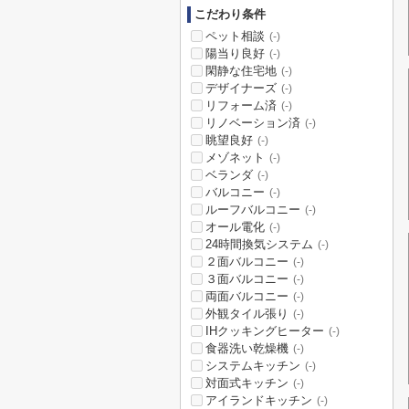
こだわり条件
ペット相談
(-)
陽当り良好
(-)
閑静な住宅地
(-)
デザイナーズ
(-)
リフォーム済
(-)
リノベーション済
(-)
眺望良好
(-)
メゾネット
(-)
ベランダ
(-)
バルコニー
(-)
ルーフバルコニー
(-)
オール電化
(-)
24時間換気システム
(-)
２面バルコニー
(-)
３面バルコニー
(-)
両面バルコニー
(-)
外観タイル張り
(-)
IHクッキングヒーター
(-)
食器洗い乾燥機
(-)
システムキッチン
(-)
対面式キッチン
(-)
アイランドキッチン
(-)