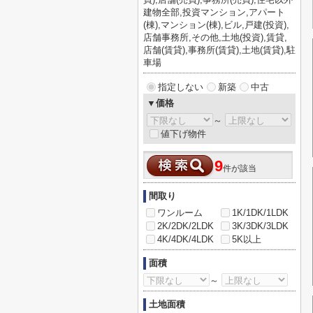
建物全部,投資マンション,アパート
(棟),マンション(棟),ビル,戸建(投資),
店舗事務所,その他,土地(投資),賃貸,
店舗(賃貸),事務所(賃貸),土地(賃貸),駐
車場
指定しない
新築
中古
▼価格
～
値下げ物件
9
件が該当
間取り
ワンルーム
1K/1DK/1LDK
2K/2DK/2LDK
3K/3DK/3LDK
4K/4DK/4LDK
5K以上
面積
～
土地面積