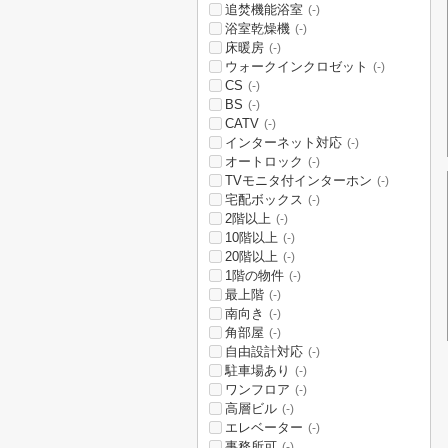
追焚機能浴室
(-)
浴室乾燥機
(-)
床暖房
(-)
ウォークインクロゼット
(-)
CS
(-)
BS
(-)
CATV
(-)
インターネット対応
(-)
オートロック
(-)
TVモニタ付インターホン
(-)
宅配ボックス
(-)
2階以上
(-)
10階以上
(-)
20階以上
(-)
1階の物件
(-)
最上階
(-)
南向き
(-)
角部屋
(-)
自由設計対応
(-)
駐車場あり
(-)
ワンフロア
(-)
高層ビル
(-)
エレベーター
(-)
事務所可
(-)