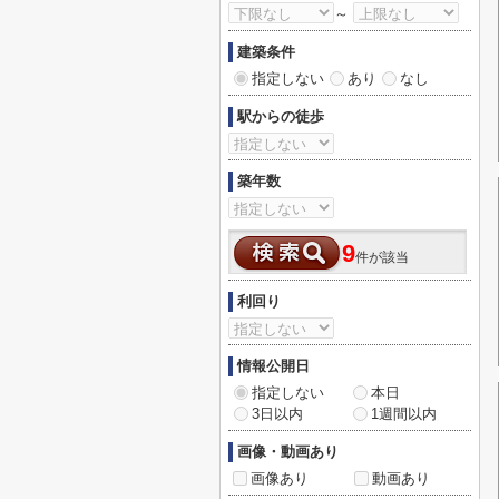
～
建築条件
指定しない
あり
なし
駅からの徒歩
築年数
9
件が該当
利回り
情報公開日
指定しない
本日
3日以内
1週間以内
画像・動画あり
画像あり
動画あり