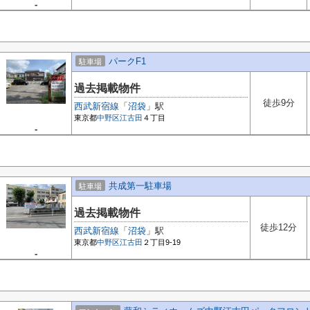
-
パークF1
駐車場
過去掲載物件
徒歩9分
西武新宿線
「
沼袋
」駅
東京都
中野区
江古田
４丁目
-
共成第一駐車場
駐車場
過去掲載物件
徒歩12分
西武新宿線
「
沼袋
」駅
東京都
中野区
江古田
２丁目9-19
-