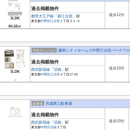
過去掲載物件
徒歩12分
都営大江戸線
「
新江古田
」駅
3LDK
東京都
中野区
江古田
１丁目２１-４
84.68㎡
藤和シティホームズ中野江古田パークフロ
中古マンション
過去掲載物件
徒歩10分
西武新宿線
「
沼袋
」駅
3LDK
東京都
中野区
江古田
４丁目17-19
-
共成第三駐車場
駐車場
過去掲載物件
徒歩10分
西武新宿線
「
沼袋
」駅
東京都
中野区
沼袋
２丁目