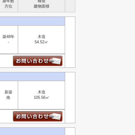
築年数
構造
方位
建物面積
築48年
木造
-
54.52㎡
新築
木造
南
105.56㎡