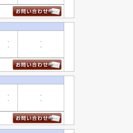
-
-
-
-
-
-
-
-