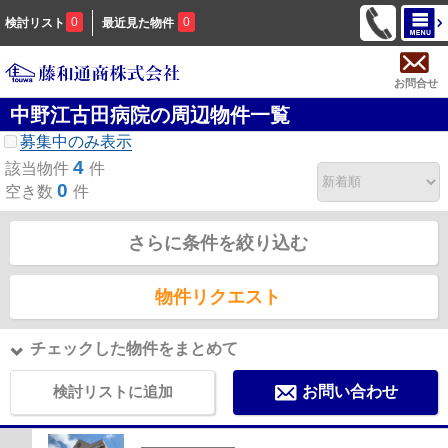
0
0
検討リスト
最近見た物件
お問合せ
中野江古田病院の周辺物件一覧
募集中のみ表示
4
該当物件
件
0
空き数
件
さらに条件を絞り込む
物件リクエスト
チェックした物件をまとめて
検討リストに追加
お問い合わせ