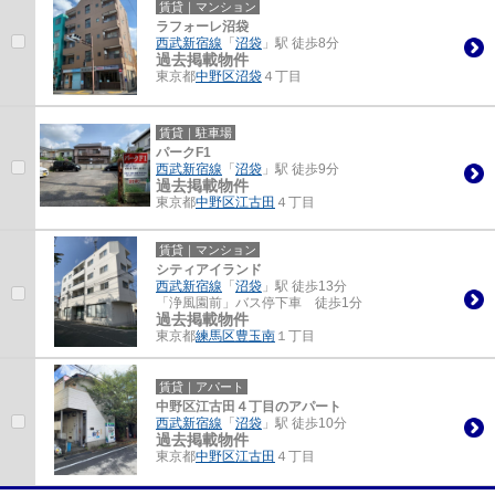
賃貸｜マンション
ラフォーレ沼袋
西武新宿線
「
沼袋
」駅 徒歩8分
過去掲載物件
東京都
中野区
沼袋
４丁目
賃貸｜駐車場
パークF1
西武新宿線
「
沼袋
」駅 徒歩9分
過去掲載物件
東京都
中野区
江古田
４丁目
賃貸｜マンション
シティアイランド
西武新宿線
「
沼袋
」駅 徒歩13分
「浄風園前」バス停下車 徒歩1分
過去掲載物件
東京都
練馬区
豊玉南
１丁目
賃貸｜アパート
中野区江古田４丁目のアパート
西武新宿線
「
沼袋
」駅 徒歩10分
過去掲載物件
東京都
中野区
江古田
４丁目